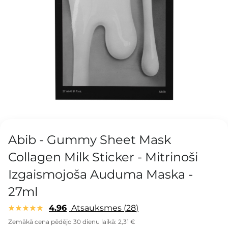
Abib - Gummy Sheet Mask
Collagen Milk Sticker - Mitrinoši
Izgaismojoša Auduma Maska -
27ml
4.96
Atsauksmes
28
Zemākā cena pēdējo 30 dienu laikā:
2,31 €