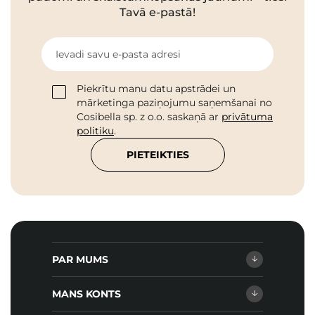
Tavā e-pastā!
Ievadi savu e-pasta adresi
Piekrītu manu datu apstrādei un
mārketinga paziņojumu saņemšanai no
Cosibella sp. z o.o. saskaņā ar
privātuma
politiku
.
PIETEIKTIES
PAR MUMS
MANS KONTS