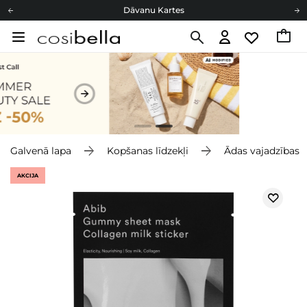
Dāvanu Kartes
Cosibella lojalitātes programma
Bezmaskas piegāde no 49,00 €
Dāvanu Kartes
Galvenā lapa
Kopšanas līdzekļi
Ādas vajadzības
AKCIJA