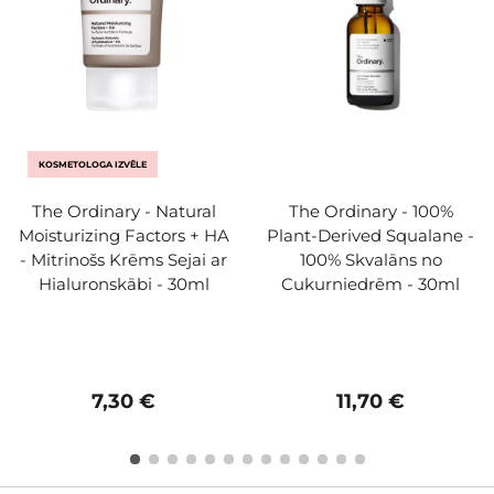
KOSMETOLOGA IZVĒLE
The Ordinary - Natural
The Ordinary - 100%
Moisturizing Factors + HA
Plant-Derived Squalane -
- Mitrinošs Krēms Sejai ar
100% Skvalāns no
Hialuronskābi - 30ml
Cukurniedrēm - 30ml
7,30 €
11,70 €