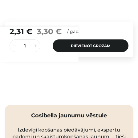
2,31 €
3,30 €
/
gab.
PIEVIENOT GROZAM
Cosibella jaunumu vēstule
Izdevīgi kopšanas piedāvājumi, ekspertu
padomi un skaistumkopšanas jaunumi – tieši