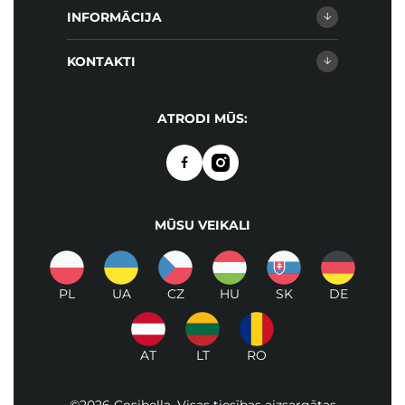
INFORMĀCIJA
KONTAKTI
ATRODI MŪS:
MŪSU VEIKALI
PL
UA
CZ
HU
SK
DE
AT
LT
RO