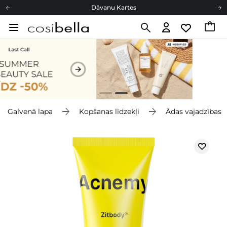
Cosibella lojalitātes programma
Bezmaskas piegāde no 49,00 €
Dāvanu Kartes
Galvenā lapa
Kopšanas līdzekļi
Ādas vajadzības