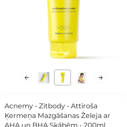
Acnemy - Zitbody - Attīroša
Ķermeņa Mazgāšanas Želeja ar
AHA un BHA Skābēm - 200ml