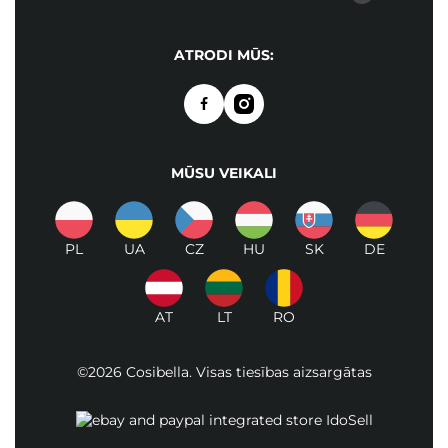
ATRODI MŪS:
MŪSU VEIKALI
PL
UA
CZ
HU
SK
DE
AT
LT
RO
©2026 Cosibella. Visas tiesības aizsargātas