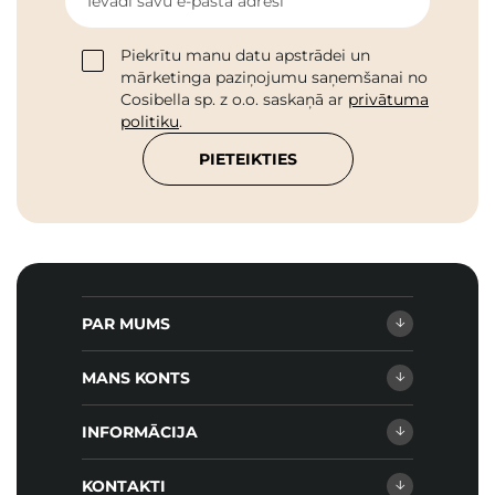
Ievadi savu e-pasta adresi
Piekrītu manu datu apstrādei un
mārketinga paziņojumu saņemšanai no
Cosibella sp. z o.o. saskaņā ar
privātuma
politiku
.
PIETEIKTIES
PAR MUMS
MANS KONTS
INFORMĀCIJA
KONTAKTI