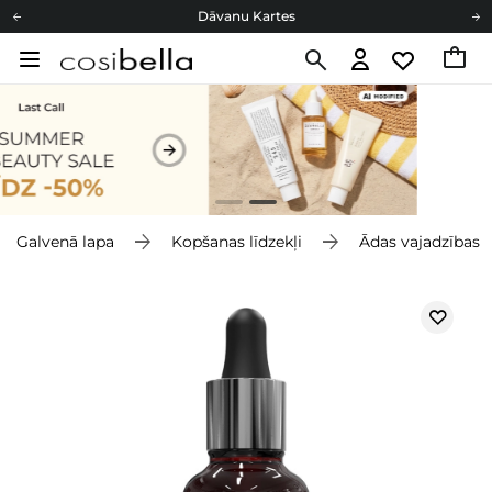
Dāvanu Kartes
Cosibella lojalitātes programma
Bezmaskas piegāde no 49,00 €
Dāvanu Kartes
Galvenā lapa
Kopšanas līdzekļi
Ādas vajadzības