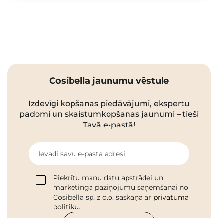
Cosibella jaunumu vēstule
Izdevīgi kopšanas piedāvājumi, ekspertu
padomi un skaistumkopšanas jaunumi – tieši
Tavā e-pastā!
Ievadi savu e-pasta adresi
Piekrītu manu datu apstrādei un
mārketinga paziņojumu saņemšanai no
Cosibella sp. z o.o. saskaņā ar
privātuma
politiku
.