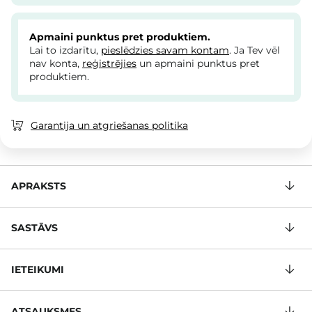
Apmaini punktus pret produktiem.
Lai to izdarītu,
pieslēdzies savam kontam
. Ja Tev vēl
nav konta,
reģistrējies
un apmaini punktus pret
produktiem.
Garantija un atgriešanas politika
APRAKSTS
SASTĀVS
IETEIKUMI
ATSAUKSMES