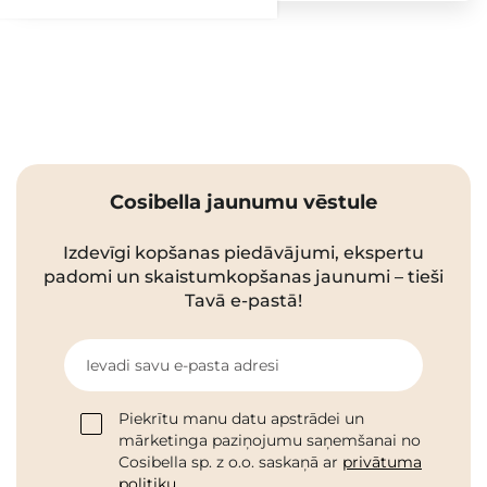
Cosibella jaunumu vēstule
Izdevīgi kopšanas piedāvājumi, ekspertu
padomi un skaistumkopšanas jaunumi – tieši
Tavā e-pastā!
Ievadi savu e-pasta adresi
Piekrītu manu datu apstrādei un
mārketinga paziņojumu saņemšanai no
Cosibella sp. z o.o. saskaņā ar
privātuma
politiku
.