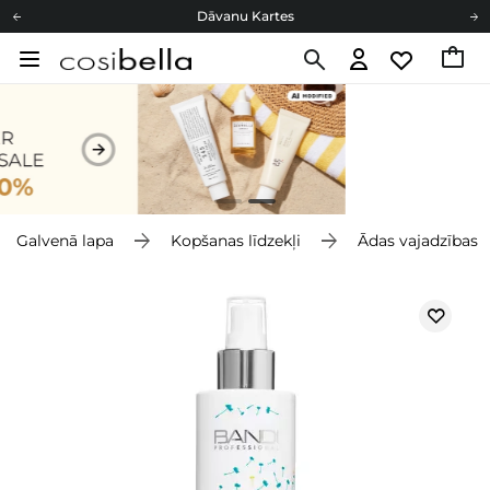
Dāvanu Kartes
Cosibella lojalitātes programma
Bezmaskas piegāde no 49,00 €
Dāvanu Kartes
Galvenā lapa
Kopšanas līdzekļi
Ādas vajadzības