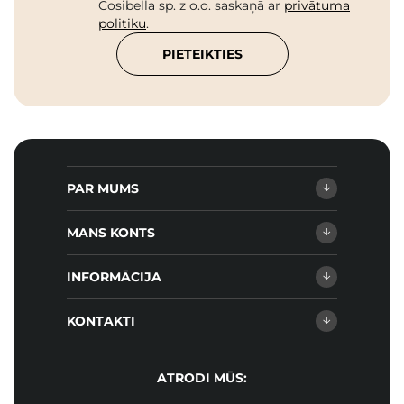
Cosibella sp. z o.o. saskaņā ar
privātuma
politiku
.
PIETEIKTIES
PAR MUMS
MANS KONTS
INFORMĀCIJA
KONTAKTI
ATRODI MŪS: