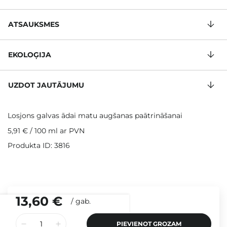
ATSAUKSMES
EKOLOĢIJA
UZDOT JAUTĀJUMU
Losjons galvas ādai matu augšanas paātrināšanai
5,91 €
/
100 ml
ar PVN
Produkta ID: 3816
13,60 €
/
gab.
PIEVIENOT GROZAM