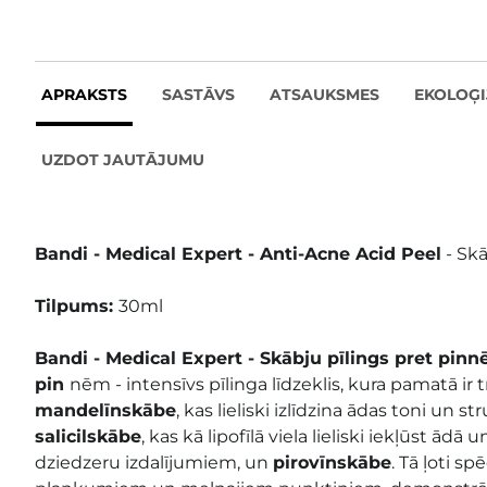
APRAKSTS
SASTĀVS
ATSAUKSMES
EKOLOĢI
UZDOT JAUTĀJUMU
Bandi - Medical Expert - Anti-Acne Acid Peel
- Skā
Tilpums:
30ml
Bandi - Medical Expert - Skābju pīlings pret pinn
pin
nēm - intensīvs pīlinga līdzeklis, kura pamatā ir t
mandelīnskābe
, kas lieliski izlīdzina ādas toni un s
salicilskābe
, kas kā lipofīlā viela lieliski iekļūst ādā
dziedzeru izdalījumiem, un
pirovīnskābe
. Tā ļoti sp