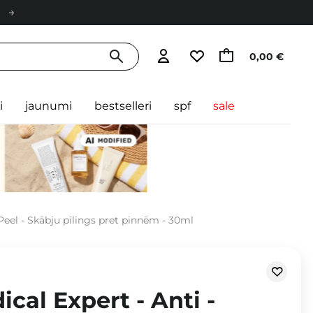
0,00 €
i
jaunumi
bestselleri
spf
sale
 Peel - Skābju pīlings pret pinnēm - 30ml
ical Expert - Anti -