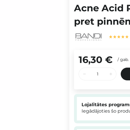
Acne Acid P
pret pinnē
16,30 €
/
gab.
Lojalitātes progra
Iegādājoties šo pro