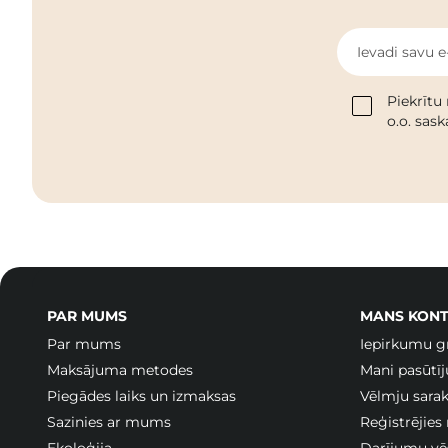
Ievadi savu e
Piekrītu
o.o. sas
PAR MUMS
MANS KONT
Par mums
Iepirkumu g
Maksājuma metodes
Mani pasūtī
Piegādes laiks un izmaksas
Vēlmju sarak
Sazinies ar mums
Reģistrējies
Ekoloģija
Darījumu vē