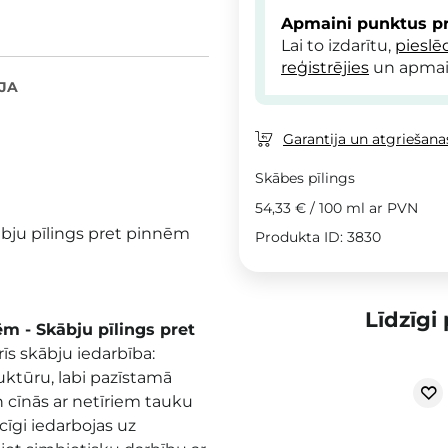
Apmaini punktus pr
Lai to izdarītu,
pieslē
reģistrējies
un apmai
JA
Garantija un atgriešanas
Skābes pīlings
54,33 €
/
100 ml
ar PVN
bju pīlings pret pinnēm
Produkta ID: 3830
Līdzīgi
ēm - Skābju pīlings pret
rīs skābju iedarbība:
truktūru, labi pazīstamā
 un cīnās ar netīriem tauku
ēcīgi iedarbojas uz