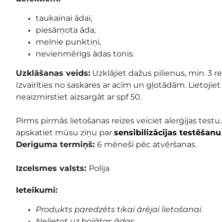
taukainai ādai,
piesārņota āda,
melnie punktiņi,
nevienmērīgs ādas tonis.
Uzklāšanas veids:
Uzklājiet dažus pilienus, min. 3 r
Izvairīties no saskares ar acīm un gļotādām. Lietojiet t
neaizmirstiet aizsargāt ar spf 50.
Pirms pirmās lietošanas reizes veiciet alerģijas testu.
apskatiet mūsu ziņu par
sensibilizācijas testēšanu
Derīguma termiņš:
6 mēneši pēc atvēršanas.
Izcelsmes valsts:
Polija
Ieteikumi:
Produkts paredzēts tikai ārējai lietošanai.
Nelietot uz bojātas ādas.