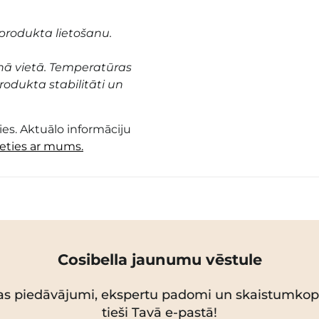
produkta lietošanu.
nā vietā. Temperatūras
odukta stabilitāti un
es. Aktuālo informāciju
ieties ar mums.
Cosibella jaunumu vēstule
as piedāvājumi, ekspertu padomi un skaistumko
tieši Tavā e-pastā!