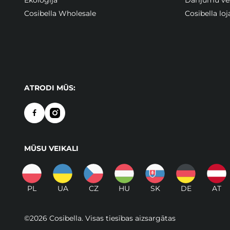
Cosibella Wholesale
Cosibella lo
ATRODI MŪS:
MŪSU VEIKALI
PL
UA
CZ
HU
SK
DE
AT
©2026 Cosibella. Visas tiesības aizsargātas