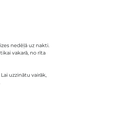
eizes nedēļā uz nakti.
ikai vakarā, no rīta
 Lai uzzinātu vairāk,
.