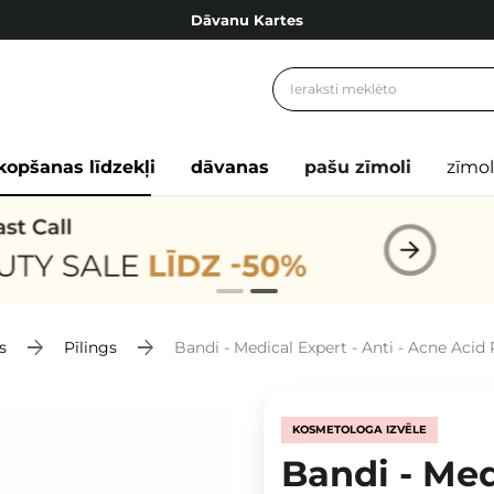
Dāvanu Kartes
Cosibella lojalitātes programma
Bezmaskas piegāde no 49,00 €
Dāvanu Kartes
kopšanas līdzekļi
dāvanas
pašu zīmoli
zīmol
s
Pīlings
Bandi - Medical Expert - Anti - Acne Acid
KOSMETOLOGA IZVĒLE
Bandi - Med