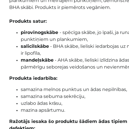
plankumiem un melnajiem punktiņiem, demonstrējo
BHA skābi. Produkts ir piemērots vegāniem.
Produkts satur:
pirovīnogskābe
- spēcīga skābe, jo īpaši, ja ru
punktiņiem un plankumiem,
salicilskābe
- BHA skābe, lieliski iedarbojas u
ir lipofīla,
mandeļskābe
- AHA skābe, lieliski izlīdzina āda
pārmērīgu seborejas veidošanos un nevienmērī
Produkta iedarbība:
samazina melnos punktus un ādas nepilnības,
samazina sebuma sekrēciju,
uzlabo ādas krāsu,
mazina apsārtumu.
Ražotājs iesaka šo produktu šādiem ādas tipie
defektiem: