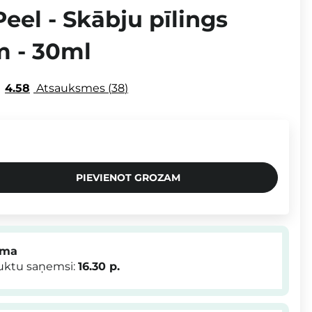
eel - Skābju pīlings
m - 30ml
4.58
Atsauksmes
38
PIEVIENOT GROZAM
mma
duktu saņemsi:
16.30
p.