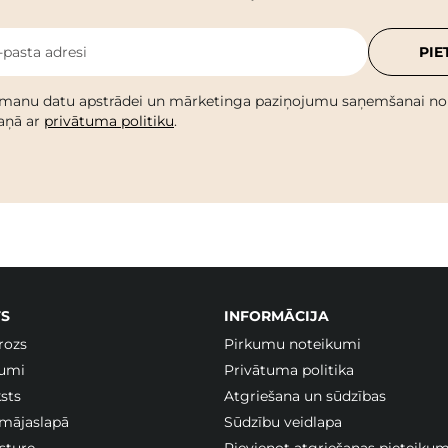
-pasta adresi
PIE
 manu datu apstrādei un mārketinga paziņojumu saņemšanai no C
kaņā ar
privātuma politiku
.
S
INFORMĀCIJA
rozs
Pirkumu noteikumi
jumi
Privātuma politika
sts
Atgriešana un sūdzības
 mājaslapā
Sūdzību veidlapa
sture
Pievienot atgriešanas pieteiku