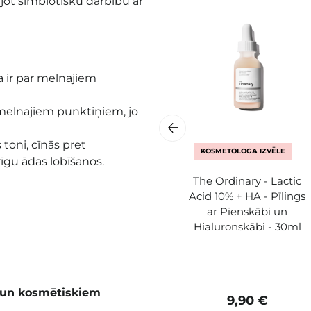
t simbiotisku darbību ar
na ir par melnajiem
z melnajiem punktiņiem, jo
s toni, cīnās pret
KOSMETOLOGA IZVĒLE
gu ādas lobīšanos.
The Ordinary - Lactic
Acid 10% + HA - Pīlings
ar Pienskābi un
Hialuronskābi - 30ml
m un kosmētiskiem
9,90 €