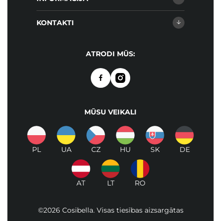
KONTAKTI
ATRODI MŪS:
MŪSU VEIKALI
PL
UA
CZ
HU
SK
DE
AT
LT
RO
©2026 Cosibella. Visas tiesības aizsargātas