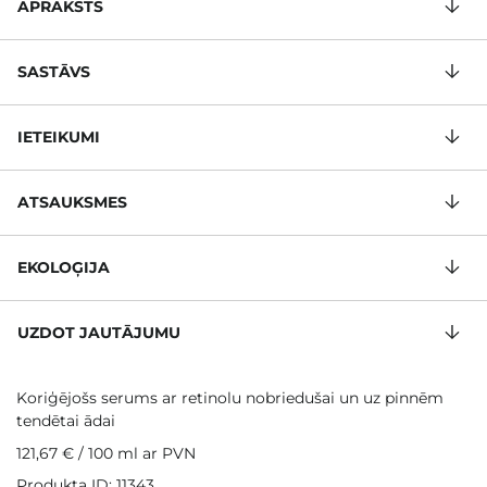
APRAKSTS
SASTĀVS
IETEIKUMI
ATSAUKSMES
EKOLOĢIJA
UZDOT JAUTĀJUMU
Koriģējošs serums ar retinolu nobriedušai un uz pinnēm
tendētai ādai
121,67 €
/
100 ml
ar PVN
Produkta ID: 11343