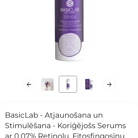
BasicLab - Atjaunošana un
Stimulēšana - Koriģējošs Serums
ar 0,07% Retinolu, Fitosfingosīnu