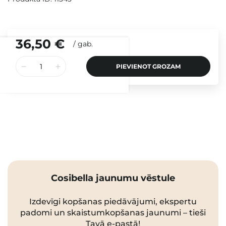
36,50 €
/
gab.
PIEVIENOT GROZAM
Cosibella jaunumu vēstule
Izdevīgi kopšanas piedāvājumi, ekspertu
padomi un skaistumkopšanas jaunumi – tieši
Tavā e-pastā!