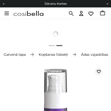
Dāvanu Kartes
Cosibella lojalitātes programma
Bezmaskas piegāde no 49,00 €
Dāvanu Kartes
Galvenā lapa
Kopšanas līdzekļi
Ādas vajadzības