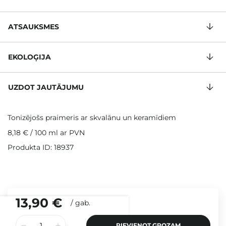
ATSAUKSMES
EKOLOĢIJA
UZDOT JAUTĀJUMU
Tonizējošs praimeris ar skvalānu un keramīdiem
8,18 €
/
100 ml
ar PVN
Produkta ID: 18937
13,90 €
/
gab.
PIEVIENOT GROZAM