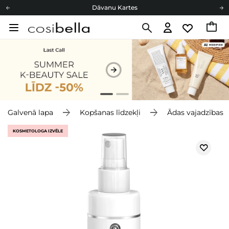
Dāvanu Kartes
Cosibella lojalitātes programma
Bezmaskas piegāde no 49,00 €
Dāvanu Kartes
Galvenā lapa
Kopšanas līdzekļi
Ādas vajadzības
KOSMETOLOGA IZVĒLE