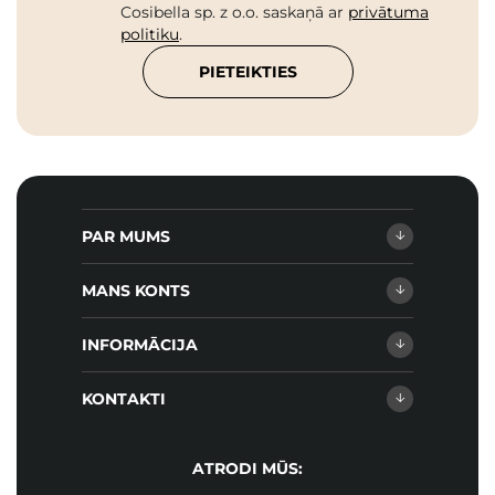
Cosibella sp. z o.o. saskaņā ar
privātuma
politiku
.
PIETEIKTIES
PAR MUMS
MANS KONTS
INFORMĀCIJA
KONTAKTI
ATRODI MŪS: