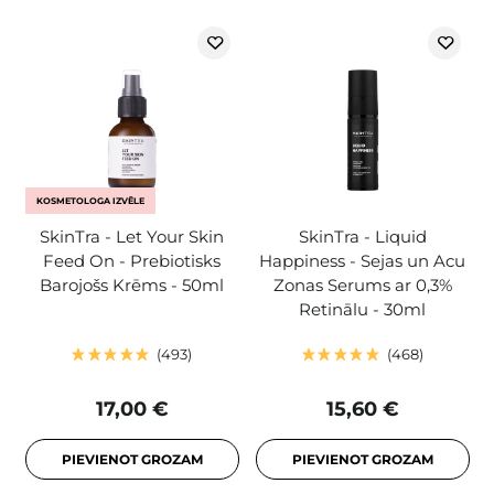
KOSMETOLOGA IZVĒLE
SkinTra - Let Your Skin
SkinTra - Liquid
Feed On - Prebiotisks
Happiness - Sejas un Acu
Barojošs Krēms - 50ml
Zonas Serums ar 0,3%
Retinālu - 30ml
493
468
17,00 €
15,60 €
PIEVIENOT GROZAM
PIEVIENOT GROZAM