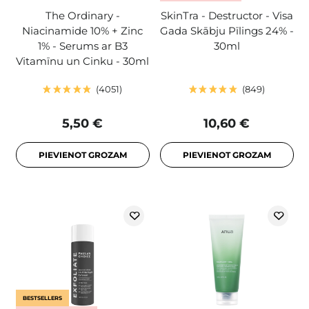
The Ordinary -
SkinTra - Destructor - Visa
Niacinamide 10% + Zinc
Gada Skābju Pīlings 24% -
1% - Serums ar B3
30ml
Vitamīnu un Cinku - 30ml
4051
849
5,50 €
10,60 €
PIEVIENOT GROZAM
PIEVIENOT GROZAM
BESTSELLERS