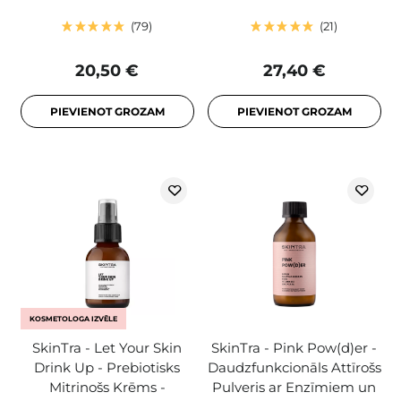
79
21
20,50 €
27,40 €
PIEVIENOT GROZAM
PIEVIENOT GROZAM
KOSMETOLOGA IZVĒLE
SkinTra - Let Your Skin
SkinTra - Pink Pow(d)er -
Drink Up - Prebiotisks
Daudzfunkcionāls Attīrošs
Mitrinošs Krēms -
Pulveris ar Enzīmiem un