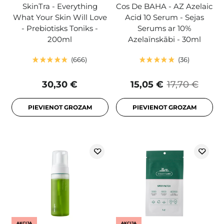
SkinTra - Everything
Cos De BAHA - AZ Azelaic
What Your Skin Will Love
Acid 10 Serum - Sejas
- Prebiotisks Toniks -
Serums ar 10%
200ml
Azelaīnskābi - 30ml
666
36
30,30 €
15,05 €
17,70 €
PIEVIENOT GROZAM
PIEVIENOT GROZAM
AKCIJA
AKCIJA