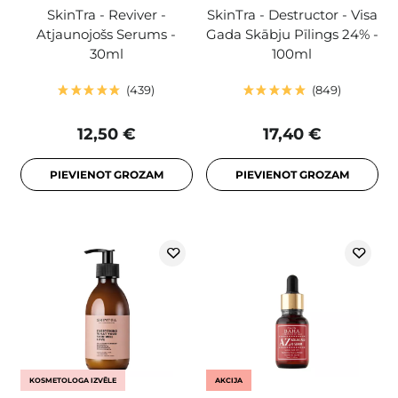
SkinTra - Reviver -
SkinTra - Destructor - Visa
Atjaunojošs Serums -
Gada Skābju Pīlings 24% -
30ml
100ml
439
849
12,50 €
17,40 €
PIEVIENOT GROZAM
PIEVIENOT GROZAM
KOSMETOLOGA IZVĒLE
AKCIJA