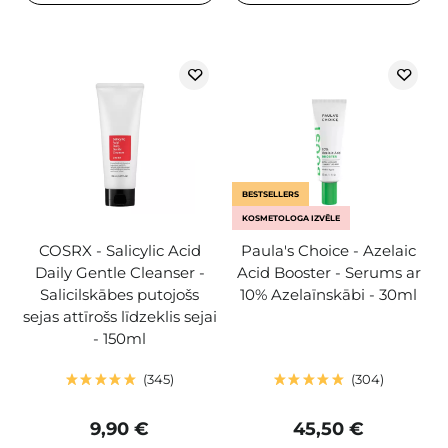
BESTSELLERS
KOSMETOLOGA IZVĒLE
COSRX - Salicylic Acid
Paula's Choice - Azelaic
Daily Gentle Cleanser -
Acid Booster - Serums ar
Salicilskābes putojošs
10% Azelaīnskābi - 30ml
sejas attīrošs līdzeklis sejai
- 150ml
345
304
9,90 €
45,50 €