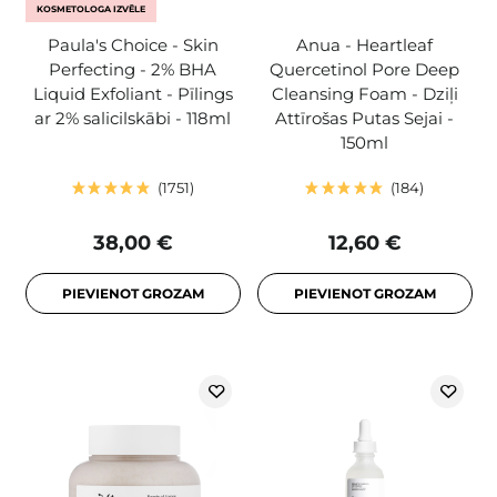
KOSMETOLOGA IZVĒLE
Paula's Choice - Skin
Anua - Heartleaf
Perfecting - 2% BHA
Quercetinol Pore Deep
Liquid Exfoliant - Pīlings
Cleansing Foam - Dziļi
ar 2% salicilskābi - 118ml
Attīrošas Putas Sejai -
150ml
1751
184
38,00 €
12,60 €
PIEVIENOT GROZAM
PIEVIENOT GROZAM