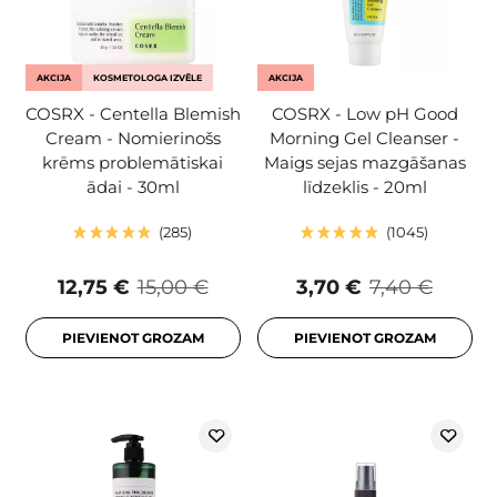
AKCIJA
KOSMETOLOGA IZVĒLE
AKCIJA
COSRX - Centella Blemish
COSRX - Low pH Good
Cream - Nomierinošs
Morning Gel Cleanser -
krēms problemātiskai
Maigs sejas mazgāšanas
ādai - 30ml
līdzeklis - 20ml
285
1045
12,75 €
15,00 €
3,70 €
7,40 €
PIEVIENOT GROZAM
PIEVIENOT GROZAM