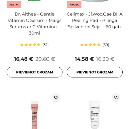
AKCIJA
AKCIJA
Dr. Althea - Gentle
Celimax - Ji.Woo.Gae BHA
Vitamin C Serum - Maigs
Peeling Pad - Pīlinga
Serums ar C Vitamīnu -
Spilventiņi Sejai - 60 gab.
30ml
32
39
16,48 €
20,60 €
14,58 €
16,20 €
PIEVIENOT GROZAM
PIEVIENOT GROZAM