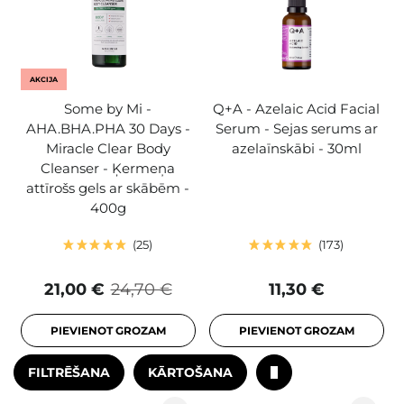
AKCIJA
Some by Mi -
Q+A - Azelaic Acid Facial
AHA.BHA.PHA 30 Days -
Serum - Sejas serums ar
Miracle Clear Body
azelaīnskābi - 30ml
Cleanser - Ķermeņa
attīrošs gels ar skābēm -
400g
25
173
21,00 €
24,70 €
11,30 €
PIEVIENOT GROZAM
PIEVIENOT GROZAM
FILTRĒŠANA
KĀRTOŠANA