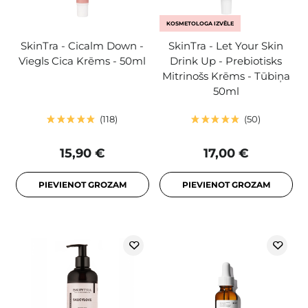
KOSMETOLOGA IZVĒLE
SkinTra - Cicalm Down -
SkinTra - Let Your Skin
Viegls Cica Krēms - 50ml
Drink Up - Prebiotisks
Mitrinošs Krēms - Tūbiņa
50ml
118
50
15,90 €
17,00 €
PIEVIENOT GROZAM
PIEVIENOT GROZAM