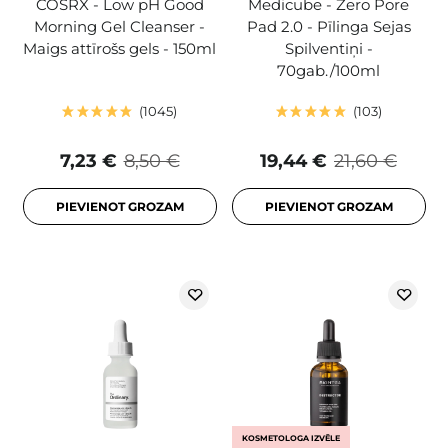
COSRX - Low pH Good
Medicube - Zero Pore
Morning Gel Cleanser -
Pad 2.0 - Pīlinga Sejas
Maigs attīrošs gels - 150ml
Spilventiņi -
70gab./100ml
1045
103
7,23 €
8,50 €
19,44 €
21,60 €
PIEVIENOT GROZAM
PIEVIENOT GROZAM
KOSMETOLOGA IZVĒLE