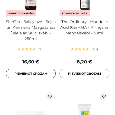
KOSMETOLOGA IZVĒLE
KOSMETOLOGA IZVĒLE
SkinTra - Salicylove - Sejas
The Ordinary - Mandelic
un Ķermeņa Mazgāšanas
Acid 10% + HA - Pīlings ar
Želeja ar Salicilskābi -
Mandeļskābi - 30ml
250ml
30
591
16,60 €
8,20 €
PIEVIENOT GROZAM
PIEVIENOT GROZAM