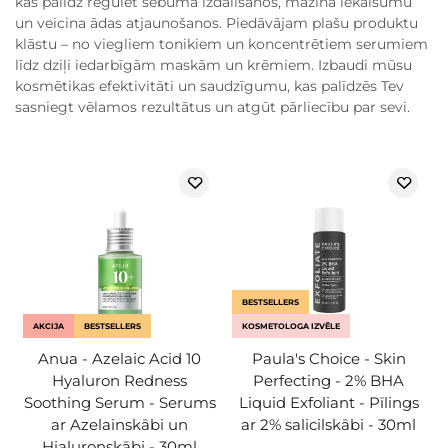
kas palīdz regulēt sebuma izdalīšanos, mazina iekaisumu
un veicina ādas atjaunošanos. Piedāvājam plašu produktu
klāstu – no viegliem tonikiem un koncentrētiem serumiem
līdz dziļi iedarbīgām maskām un krēmiem. Izbaudi mūsu
kosmētikas efektivitāti un saudzīgumu, kas palīdzēs Tev
sasniegt vēlamos rezultātus un atgūt pārliecību par sevi.
BESTSELLERS
AKCIJA
BESTSELLERS
KOSMETOLOGA IZVĒLE
Anua - Azelaic Acid 10
Paula's Choice - Skin
Hyaluron Redness
Perfecting - 2% BHA
Soothing Serum - Serums
Liquid Exfoliant - Pīlings
ar Azelainskābi un
ar 2% salicilskābi - 30ml
Hialuronskābi - 30ml