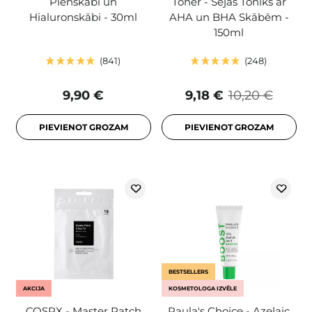
Pienskābi un
Toner - Sejas Toniks ar
Hialuronskābi - 30ml
AHA un BHA Skābēm -
150ml
841
248
9,90 €
9,18 €
10,20 €
PIEVIENOT GROZAM
PIEVIENOT GROZAM
BESTSELLERS
AKCIJA
KOSMETOLOGA IZVĒLE
COSRX - Master Patch
Paula's Choice - Azelaic