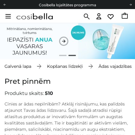
Cosibella lojalitātes programma
Bezmaskas piegāde no 49,00 €
Dāvanu Kartes
Cosibella lojalitātes programma
Bezmaskas piegāde no 49,00 €
Dāvanu Kartes
Galvenā lapa
Kopšanas līdzekļi
Ādas vajadzības
Pret pinnēm
Produktu skaits:
510
Cīnies ar ādas nepilnībām? Atklāj risinājumu, kas palīdzēs
atjaunot Tavas ādas līdzsvaru. Šajā sadaļā atradīsi rūpīgi
atlasītus produktus ar inovatīvām formulām un augstas
kvalitātes sastāvdaļām. Tie ir bagātināti ar aktīvām vielām,
piemēram, salicilskābi, niacinamīdu un augu ekstraktiem,