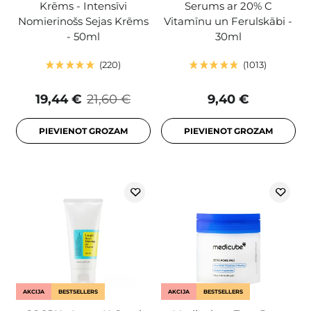
Krēms - Intensīvi
Serums ar 20% C
Nomierinošs Sejas Krēms
Vitamīnu un Ferulskābi -
- 50ml
30ml
220
1013
19,44 €
21,60 €
9,40 €
PIEVIENOT GROZAM
PIEVIENOT GROZAM
AKCIJA
BESTSELLERS
AKCIJA
BESTSELLERS