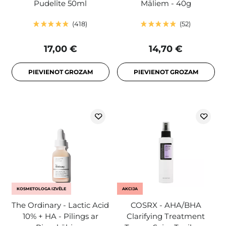
Pudelīte 50ml
Māliem - 40g
418
52
17,00 €
14,70 €
PIEVIENOT GROZAM
PIEVIENOT GROZAM
KOSMETOLOGA IZVĒLE
AKCIJA
The Ordinary - Lactic Acid
COSRX - AHA/BHA
10% + HA - Pīlings ar
Clarifying Treatment