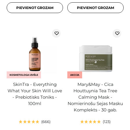
PIEVIENOT GROZAM
PIEVIENOT GROZAM
KOSMETOLOGA IZVĒLE
AKCIJA
SkinTra - Everything
Mary&May - Cica
What Your Skin Will Love
Houttuynia Tea Tree
- Prebiotisks Toniks -
Calming Mask -
100ml
Nomierinošu Sejas Masku
Komplekts - 30 gab.
666
123