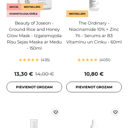
AKCIJA
BESTSELLERS
KOSMETOLOGA IZVĒLE
BESTSELLERS
Beauty of Joseon -
The Ordinary -
Ground Rice and Honey
Niacinamide 10% + Zinc
Glow Mask - Izgaismojoša
1% - Serums ar B3
Rīsu Sejas Maska ar Medu
Vitamīnu un Cinku - 60ml
- 150ml
435
4051
13,30 €
14,00 €
10,80 €
PIEVIENOT GROZAM
PIEVIENOT GROZAM