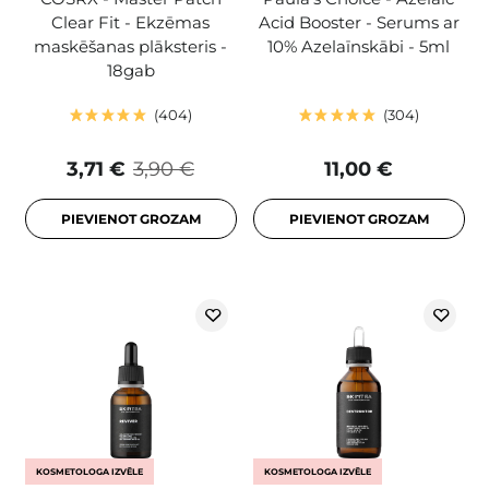
Clear Fit - Ekzēmas
Acid Booster - Serums ar
maskēšanas plāksteris -
10% Azelaīnskābi - 5ml
18gab
404
304
3,71 €
3,90 €
11,00 €
PIEVIENOT GROZAM
PIEVIENOT GROZAM
KOSMETOLOGA IZVĒLE
KOSMETOLOGA IZVĒLE