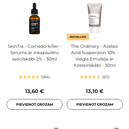
BESTSELLERS
SkinTra - Comedo-killer -
The Ordinary - Azelaic
Serums ar inkapsulētu
Acid Suspension 10% -
salicilskābi 2% - 30ml
Viegla Emulsija ar
Azelaīnskābi - 30ml
184
511
13,60 €
13,10 €
PIEVIENOT GROZAM
PIEVIENOT GROZAM