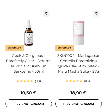
BESTSELLERS
BESTSELLERS
Geek & Gorgeous -
SKIN1004 - Madagascar
Porefectly Clear - Serums
Centella Poremizing
ar 2% Salicilskābi un
Quick Clay Stick Mask -
Sarkozīnu - 30ml
Mālu Maska Stikā - 27g
90
104
10,50 €
18,90 €
PIEVIENOT GROZAM
PIEVIENOT GROZAM