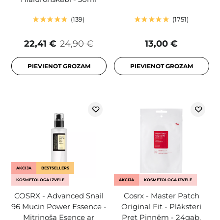
139
1751
22,41 €
24,90 €
13,00 €
PIEVIENOT GROZAM
PIEVIENOT GROZAM
AKCIJA
BESTSELLERS
KOSMETOLOGA IZVĒLE
AKCIJA
KOSMETOLOGA IZVĒLE
COSRX - Advanced Snail
Cosrx - Master Patch
96 Mucin Power Essence -
Original Fit - Plāksteri
Mitrinoša Esence ar
Pret Pinnēm - 24gab.