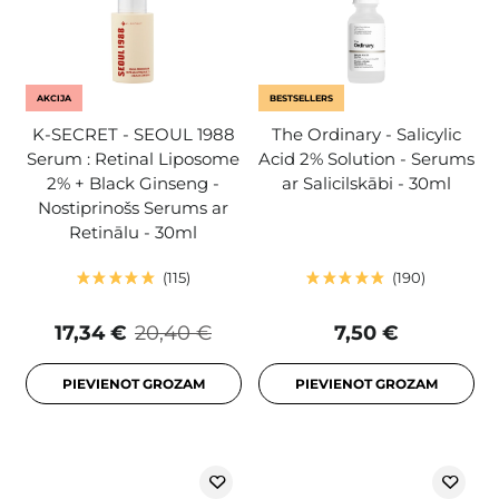
AKCIJA
BESTSELLERS
K-SECRET - SEOUL 1988
The Ordinary - Salicylic
Serum : Retinal Liposome
Acid 2% Solution - Serums
2% + Black Ginseng -
ar Salicilskābi - 30ml
Nostiprinošs Serums ar
Retinālu - 30ml
115
190
17,34 €
20,40 €
7,50 €
PIEVIENOT GROZAM
PIEVIENOT GROZAM