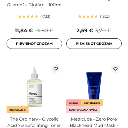
Gliemežu Gļotām - 100ml
1733
1322
11,84 €
14,80 €
2,59 €
3,70 €
PIEVIENOT GROZAM
PIEVIENOT GROZAM
AKCIJA
BESTSELLERS
BESTSELLERS
KOSMETOLOGA IZVĒLE
The Ordinary - Glycolic
Medicube - Zero Pore
Acid 7% Exfoliating Toner
Blackhead Mud Mask -