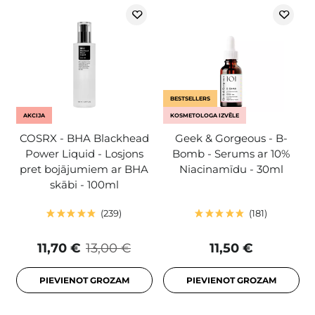
BESTSELLERS
AKCIJA
KOSMETOLOGA IZVĒLE
COSRX - BHA Blackhead
Geek & Gorgeous - B-
Power Liquid - Losjons
Bomb - Serums ar 10%
pret bojājumiem ar BHA
Niacinamīdu - 30ml
skābi - 100ml
239
181
11,70 €
13,00 €
11,50 €
PIEVIENOT GROZAM
PIEVIENOT GROZAM