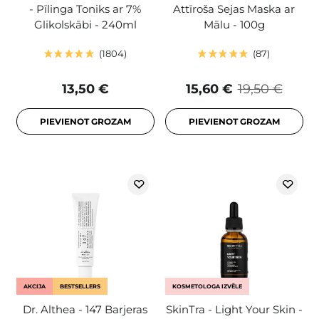
- Pīlinga Toniks ar 7%
Attīroša Sejas Maska ar
Glikolskābi - 240ml
Mālu - 100g
1804
87
13,50 €
15,60 €
19,50 €
PIEVIENOT GROZAM
PIEVIENOT GROZAM
AKCIJA
BESTSELLERS
KOSMETOLOGA IZVĒLE
Dr. Althea - 147 Barjeras
SkinTra - Light Your Skin -