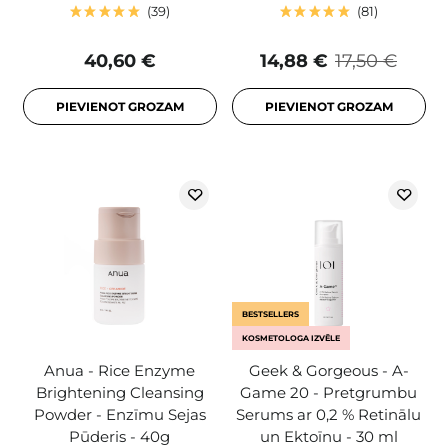
39
81
40,60 €
14,88 €
17,50 €
PIEVIENOT GROZAM
PIEVIENOT GROZAM
BESTSELLERS
KOSMETOLOGA IZVĒLE
Anua - Rice Enzyme
Geek & Gorgeous - A-
Brightening Cleansing
Game 20 - Pretgrumbu
Powder - Enzīmu Sejas
Serums ar 0,2 % Retinālu
Pūderis - 40g
un Ektoīnu - 30 ml