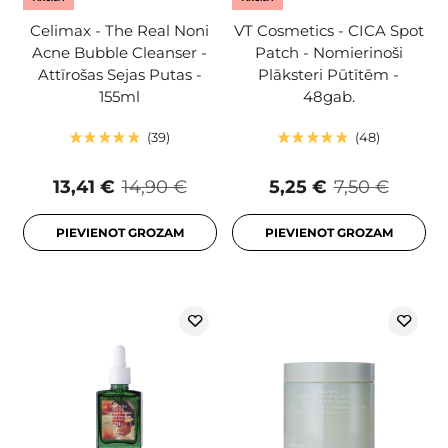
Celimax - The Real Noni
VT Cosmetics - CICA Spot
Acne Bubble Cleanser -
Patch - Nomierinoši
Attīrošas Sejas Putas -
Plāksteri Pūtītēm -
155ml
48gab.
39
48
13,41 €
14,90 €
5,25 €
7,50 €
PIEVIENOT GROZAM
PIEVIENOT GROZAM