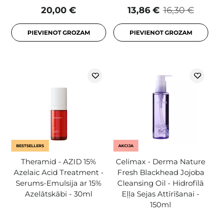
20,00 €
13,86 €
16,30 €
PIEVIENOT GROZAM
PIEVIENOT GROZAM
BESTSELLERS
AKCIJA
Theramid - AZID 15%
Celimax - Derma Nature
Azelaic Acid Treatment -
Fresh Blackhead Jojoba
Serums-Emulsija ar 15%
Cleansing Oil - Hidrofīlā
Azelātskābi - 30ml
Eļļa Sejas Attīrīšanai -
150ml