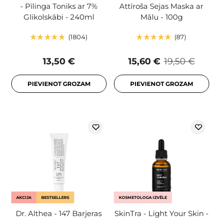
- Pīlinga Toniks ar 7%
Attīroša Sejas Maska ar
Glikolskābi - 240ml
Mālu - 100g
1804
87
13,50 €
15,60 €
19,50 €
PIEVIENOT GROZAM
PIEVIENOT GROZAM
AKCIJA
BESTSELLERS
KOSMETOLOGA IZVĒLE
Dr. Althea - 147 Barjeras
SkinTra - Light Your Skin -