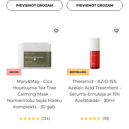
PIEVIENOT GROZAM
PIEVIENOT GROZAM
AKCIJA
BESTSELLERS
Mary&May - Cica
Theramid - AZID 15%
Houttuynia Tea Tree
Azelaic Acid Treatment -
Calming Mask -
Serums-Emulsija ar 15%
Nomierinošu Sejas Masku
Azelātskābi - 30ml
Komplekts - 30 gab.
124
39