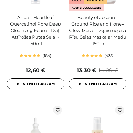
AKCIJA
BESTSELLERS
KOSMETOLOGA IZVĒLE
Anua - Heartleaf
Beauty of Joseon -
Quercetinol Pore Deep
Ground Rice and Honey
Cleansing Foam - Dziļi
Glow Mask - Izgaismojoša
Attīrošas Putas Sejai -
Rīsu Sejas Maska ar Medu
150ml
- 150ml
184
435
12,60 €
13,30 €
14,00 €
PIEVIENOT GROZAM
PIEVIENOT GROZAM