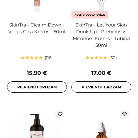
KOSMETOLOGA IZVĒLE
SkinTra - Cicalm Down -
SkinTra - Let Your Skin
Viegls Cica Krēms - 50ml
Drink Up - Prebiotisks
Mitrinošs Krēms - Tūbiņa
50ml
118
50
15,90 €
17,00 €
PIEVIENOT GROZAM
PIEVIENOT GROZAM