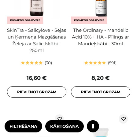
KOSMETOLOGA IZVĒLE
KOSMETOLOGA IZVĒLE
SkinTra - Salicylove - Sejas
The Ordinary - Mandelic
un Ķermeņa Mazgāšanas
Acid 10% + HA - Pīlings ar
Želeja ar Salicilskābi -
Mandeļskābi - 30ml
250ml
30
591
16,60 €
8,20 €
PIEVIENOT GROZAM
PIEVIENOT GROZAM
FILTRĒŠANA
KĀRTOŠANA