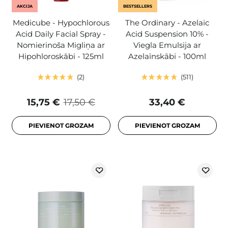
AKCIJA
BESTSELLERS
Medicube - Hypochlorous
The Ordinary - Azelaic
Acid Daily Facial Spray -
Acid Suspension 10% -
Nomierinoša Migliņa ar
Viegla Emulsija ar
Hipohloroskābi - 125ml
Azelaīnskābi - 100ml
2
511
15,75 €
17,50 €
33,40 €
PIEVIENOT GROZAM
PIEVIENOT GROZAM