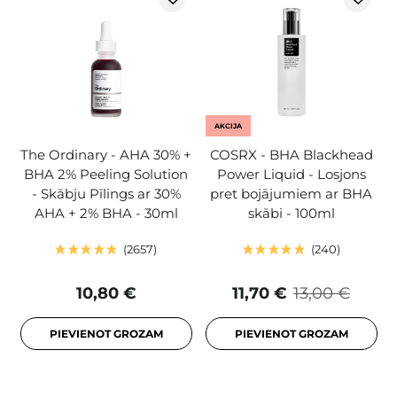
AKCIJA
The Ordinary - AHA 30% +
COSRX - BHA Blackhead
BHA 2% Peeling Solution
Power Liquid - Losjons
- Skābju Pīlings ar 30%
pret bojājumiem ar BHA
AHA + 2% BHA - 30ml
skābi - 100ml
2657
240
10,80 €
11,70 €
13,00 €
PIEVIENOT GROZAM
PIEVIENOT GROZAM