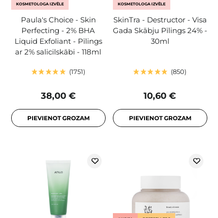
KOSMETOLOGA IZVĒLE
KOSMETOLOGA IZVĒLE
Paula's Choice - Skin
SkinTra - Destructor - Visa
Perfecting - 2% BHA
Gada Skābju Pīlings 24% -
Liquid Exfoliant - Pīlings
30ml
ar 2% salicilskābi - 118ml
1751
850
38,00 €
10,60 €
PIEVIENOT GROZAM
PIEVIENOT GROZAM