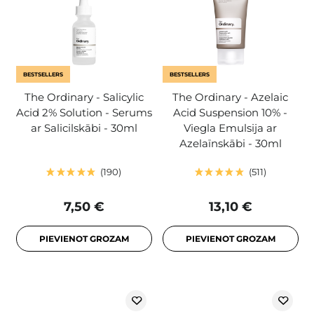
BESTSELLERS
BESTSELLERS
The Ordinary - Salicylic
The Ordinary - Azelaic
Acid 2% Solution - Serums
Acid Suspension 10% -
ar Salicilskābi - 30ml
Viegla Emulsija ar
Azelaīnskābi - 30ml
190
511
7,50 €
13,10 €
PIEVIENOT GROZAM
PIEVIENOT GROZAM