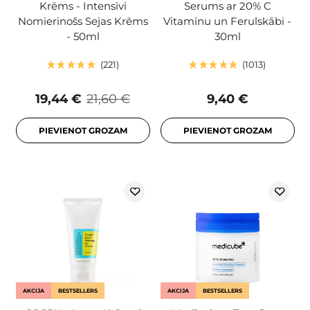
Krēms - Intensīvi
Serums ar 20% C
Nomierinošs Sejas Krēms
Vitamīnu un Ferulskābi -
- 50ml
30ml
221
1013
19,44 €
21,60 €
9,40 €
PIEVIENOT GROZAM
PIEVIENOT GROZAM
AKCIJA
BESTSELLERS
AKCIJA
BESTSELLERS