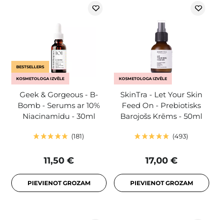
BESTSELLERS
KOSMETOLOGA IZVĒLE
KOSMETOLOGA IZVĒLE
Geek & Gorgeous - B-
SkinTra - Let Your Skin
Bomb - Serums ar 10%
Feed On - Prebiotisks
Niacinamīdu - 30ml
Barojošs Krēms - 50ml
181
493
11,50 €
17,00 €
PIEVIENOT GROZAM
PIEVIENOT GROZAM