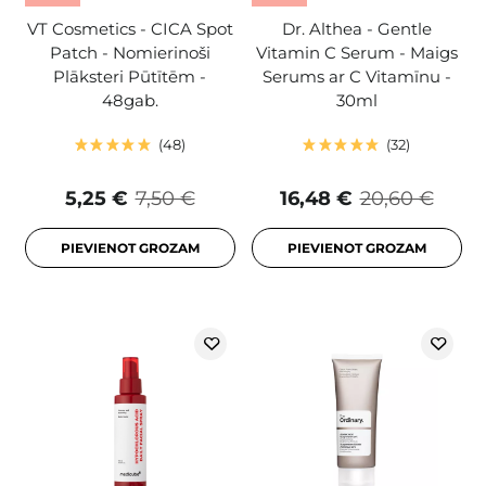
VT Cosmetics - CICA Spot
Dr. Althea - Gentle
Patch - Nomierinoši
Vitamin C Serum - Maigs
Plāksteri Pūtītēm -
Serums ar C Vitamīnu -
48gab.
30ml
48
32
5,25 €
7,50 €
16,48 €
20,60 €
PIEVIENOT GROZAM
PIEVIENOT GROZAM