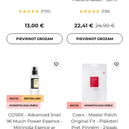
1751
139
13,00 €
22,41 €
24,90 €
PIEVIENOT GROZAM
PIEVIENOT GROZAM
AKCIJA
BESTSELLERS
KOSMETOLOGA IZVĒLE
AKCIJA
KOSMETOLOGA IZVĒLE
COSRX - Advanced Snail
Cosrx - Master Patch
96 Mucin Power Essence -
Original Fit - Plāksteri
Mitrinoša Esence ar
Pret Pinnēm - 24gab.