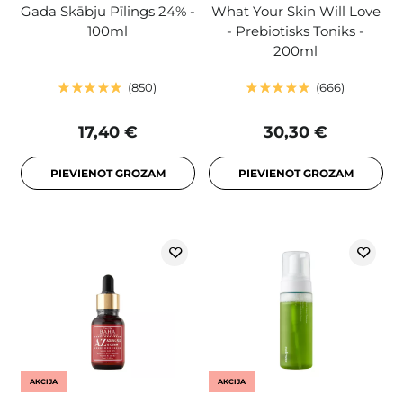
Gada Skābju Pīlings 24% -
What Your Skin Will Love
100ml
- Prebiotisks Toniks -
200ml
850
666
17,40 €
30,30 €
PIEVIENOT GROZAM
PIEVIENOT GROZAM
AKCIJA
AKCIJA