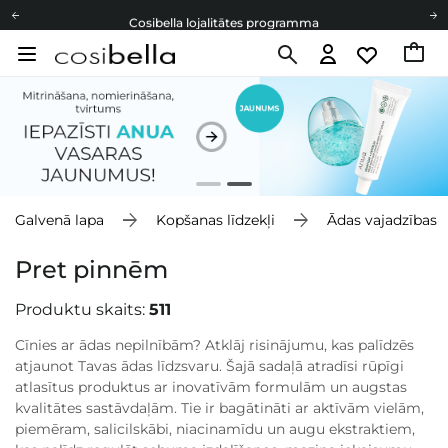
Cosibella lojalitātes programma
Bezmaskas piegāde no 49,00 €
Dāvanu Kartes
Cosibella lojalitātes programma
Bezmaskas piegāde no 49,00 €
Dāvanu Kartes
Galvenā lapa
Kopšanas līdzekļi
Ādas vajadzības
Pret pinnēm
Produktu skaits:
511
Cīnies ar ādas nepilnībām? Atklāj risinājumu, kas palīdzēs
atjaunot Tavas ādas līdzsvaru. Šajā sadaļā atradīsi rūpīgi
atlasītus produktus ar inovatīvām formulām un augstas
kvalitātes sastāvdaļām. Tie ir bagātināti ar aktīvām vielām,
piemēram, salicilskābi, niacinamīdu un augu ekstraktiem,