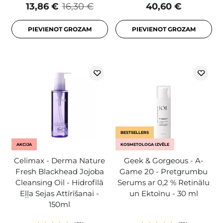
13,86 €
16,30 €
40,60 €
PIEVIENOT GROZAM
PIEVIENOT GROZAM
BESTSELLERS
AKCIJA
KOSMETOLOGA IZVĒLE
Celimax - Derma Nature
Geek & Gorgeous - A-
Fresh Blackhead Jojoba
Game 20 - Pretgrumbu
Cleansing Oil - Hidrofīlā
Serums ar 0,2 % Retinālu
Eļļa Sejas Attīrīšanai -
un Ektoīnu - 30 ml
150ml