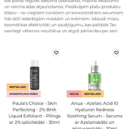
kas palīdz regulēt sebuma izdalīšanos, mazina iekaisumu
un veicina ādas atjaunošanos. Piedāvājam plašu produktu
klāstu – no viegliem tonikiem un koncentrētiem serumiem
līdz dziļi iedarbīgām maskām un krēmiem. Izbaudi mūsu
kosmētikas efektivitāti un saudzīgumu, kas palīdzēs Tev
sasniegt vēlamos rezultātus un atgūt pārliecību par sevi.
BESTSELLERS
KOSMETOLOGA IZVĒLE
AKCIJA
BESTSELLERS
Paula's Choice - Skin
Anua - Azelaic Acid 10
Perfecting - 2% BHA
Hyaluron Redness
Liquid Exfoliant - Pīlings
Soothing Serum - Serums
ar 2% salicilskābi - 30ml
ar Azelainskābi un
Hialuronskābi - 30ml