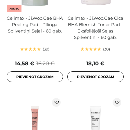
AKCIJA
Celimax - Ji.Woo.Gae BHA
Celimax - Ji.Woo.Gae Cica
Peeling Pad - Pīlinga
BHA Blemish Toner Pad -
Spilventiņi Sejai - 60 gab.
Eksfoliējoši Sejas
Spilventiņi - 60 gab.
39
30
14,58 €
16,20 €
18,10 €
PIEVIENOT GROZAM
PIEVIENOT GROZAM