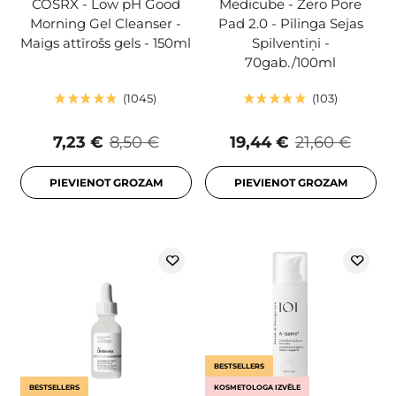
COSRX - Low pH Good
Medicube - Zero Pore
Morning Gel Cleanser -
Pad 2.0 - Pīlinga Sejas
Maigs attīrošs gels - 150ml
Spilventiņi -
70gab./100ml
1045
103
7,23 €
8,50 €
19,44 €
21,60 €
PIEVIENOT GROZAM
PIEVIENOT GROZAM
BESTSELLERS
BESTSELLERS
KOSMETOLOGA IZVĒLE