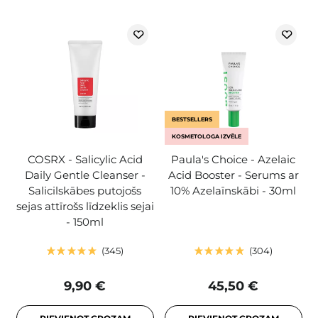
BESTSELLERS
KOSMETOLOGA IZVĒLE
COSRX - Salicylic Acid
Paula's Choice - Azelaic
Daily Gentle Cleanser -
Acid Booster - Serums ar
Salicilskābes putojošs
10% Azelaīnskābi - 30ml
sejas attīrošs līdzeklis sejai
- 150ml
345
304
9,90 €
45,50 €