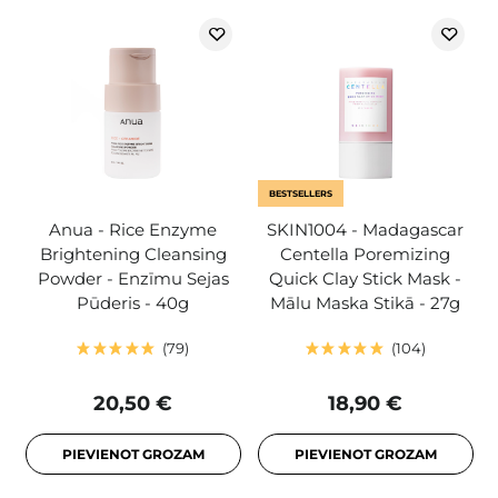
BESTSELLERS
Anua - Rice Enzyme
SKIN1004 - Madagascar
Brightening Cleansing
Centella Poremizing
Powder - Enzīmu Sejas
Quick Clay Stick Mask -
Pūderis - 40g
Mālu Maska Stikā - 27g
79
104
20,50 €
18,90 €
PIEVIENOT GROZAM
PIEVIENOT GROZAM