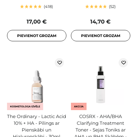
418
52
17,00 €
14,70 €
PIEVIENOT GROZAM
PIEVIENOT GROZAM
KOSMETOLOGA IZVĒLE
AKCIJA
The Ordinary - Lactic Acid
COSRX - AHA/BHA
10% + HA - Pīlings ar
Clarifying Treatment
Pienskābi un
Toner - Sejas Toniks ar
Hialuronskābi - 30ml
AHA un BHA Skābēm -