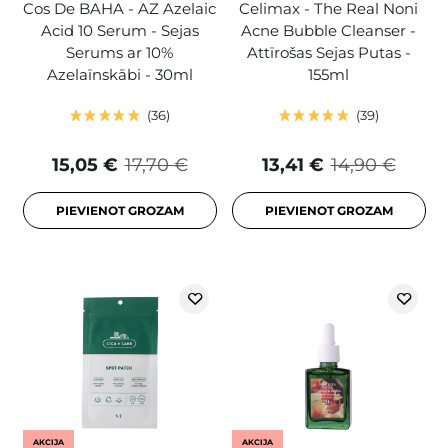
Cos De BAHA - AZ Azelaic
Celimax - The Real Noni
Acid 10 Serum - Sejas
Acne Bubble Cleanser -
Serums ar 10%
Attīrošas Sejas Putas -
Azelaīnskābi - 30ml
155ml
36
39
15,05 €
17,70 €
13,41 €
14,90 €
PIEVIENOT GROZAM
PIEVIENOT GROZAM
AKCIJA
AKCIJA