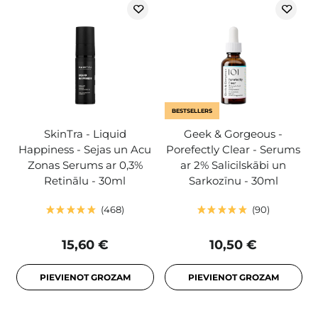
BESTSELLERS
SkinTra - Liquid
Geek & Gorgeous -
Happiness - Sejas un Acu
Porefectly Clear - Serums
Zonas Serums ar 0,3%
ar 2% Salicilskābi un
Retinālu - 30ml
Sarkozīnu - 30ml
468
90
15,60 €
10,50 €
PIEVIENOT GROZAM
PIEVIENOT GROZAM