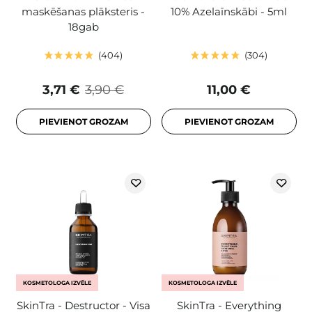
maskēšanas plāksteris -
10% Azelaīnskābi - 5ml
18gab
404
304
3,71 €
3,90 €
11,00 €
PIEVIENOT GROZAM
PIEVIENOT GROZAM
KOSMETOLOGA IZVĒLE
KOSMETOLOGA IZVĒLE
SkinTra - Destructor - Visa
SkinTra - Everything