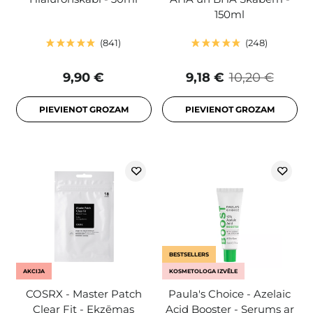
150ml
841
248
9,90 €
9,18 €
10,20 €
PIEVIENOT GROZAM
PIEVIENOT GROZAM
BESTSELLERS
AKCIJA
KOSMETOLOGA IZVĒLE
COSRX - Master Patch
Paula's Choice - Azelaic
Clear Fit - Ekzēmas
Acid Booster - Serums ar