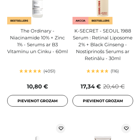
BESTSELLERS
AKCIJA
BESTSELLERS
The Ordinary -
K-SECRET - SEOUL 1988
Niacinamide 10% + Zinc
Serum : Retinal Liposome
1% - Serums ar B3
2% + Black Ginseng -
Vitamīnu un Cinku - 60ml
Nostiprinošs Serums ar
Retinālu - 30ml
4051
116
10,80 €
17,34 €
20,40 €
PIEVIENOT GROZAM
PIEVIENOT GROZAM