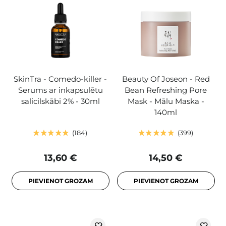
SkinTra - Comedo-killer -
Beauty Of Joseon - Red
Serums ar inkapsulētu
Bean Refreshing Pore
salicilskābi 2% - 30ml
Mask - Mālu Maska -
140ml
184
399
13,60 €
14,50 €
PIEVIENOT GROZAM
PIEVIENOT GROZAM