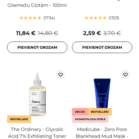
Gliemežu Gļotām - 100ml
1734
1323
11,84 €
14,80 €
2,59 €
3,70 €
PIEVIENOT GROZAM
PIEVIENOT GROZAM
AKCIJA
BESTSELLERS
BESTSELLERS
KOSMETOLOGA IZVĒLE
The Ordinary - Glycolic
Medicube - Zero Pore
Acid 7% Exfoliating Toner
Blackhead Mud Mask -