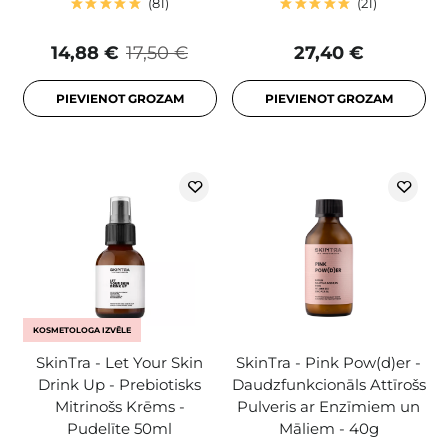
81
21
14,88 €
17,50 €
27,40 €
PIEVIENOT GROZAM
PIEVIENOT GROZAM
KOSMETOLOGA IZVĒLE
SkinTra - Let Your Skin
SkinTra - Pink Pow(d)er -
Drink Up - Prebiotisks
Daudzfunkcionāls Attīrošs
Mitrinošs Krēms -
Pulveris ar Enzīmiem un
Pudelīte 50ml
Māliem - 40g