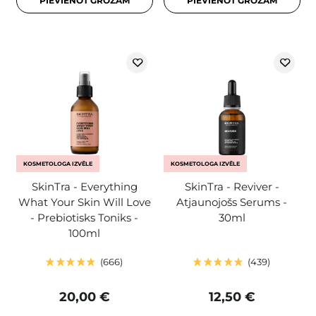
PIEVIENOT GROZAM
PIEVIENOT GROZAM
KOSMETOLOGA IZVĒLE
KOSMETOLOGA IZVĒLE
SkinTra - Everything
SkinTra - Reviver -
What Your Skin Will Love
Atjaunojošs Serums -
- Prebiotisks Toniks -
30ml
100ml
666
439
20,00 €
12,50 €