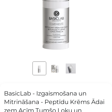
BasicLab - Izgaismošana un
Mitrināšana - Peptīdu Krēms Ādai
zem Acīm Tumšo Loku un