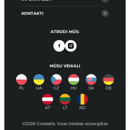
KONTAKTI
ATRODI MŪS:
MŪSU VEIKALI
PL
UA
CZ
HU
SK
DE
AT
LT
RO
©2026 Cosibella. Visas tiesības aizsargātas