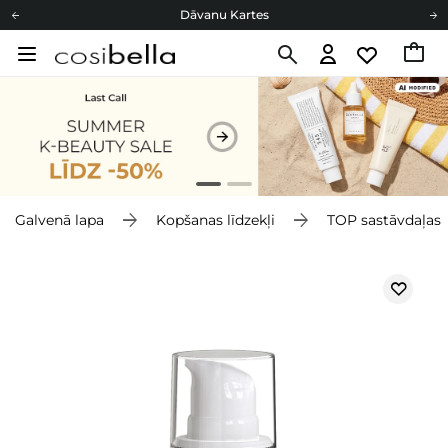
Dāvanu Kartes
Cosibella lojalitātes programma
Bezmaskas piegāde no 49,00 €
Dāvanu Kartes
Galvenā lapa
Kopšanas līdzekļi
TOP sastāvdaļas