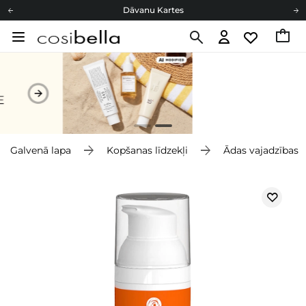
Dāvanu Kartes
Cosibella lojalitātes programma
Bezmaskas piegāde no 49,00 €
Dāvanu Kartes
Galvenā lapa
Kopšanas līdzekļi
Ādas vajadzības