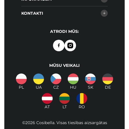
KONTAKTI
ATRODI MŪS:
MŪSU VEIKALI
PL
UA
CZ
HU
SK
DE
AT
LT
RO
©2026 Cosibella. Visas tiesības aizsargātas