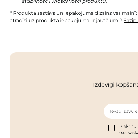
stabilność i właściwości produktu.
* Produkta sastāvs un iepakojuma dizains var mainīti
atradīsi uz produkta iepakojuma. Ir jautājumi?
Sazin
Izdevīgi kopšan
Ievadi savu e
Piekrītu
o.o. sas