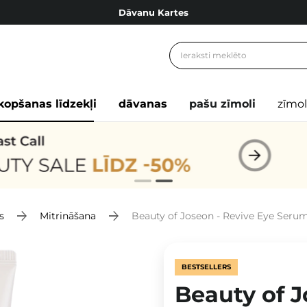
Dāvanu Kartes
Cosibella lojalitātes programma
Bezmaskas piegāde no 49,00 €
Dāvanu Kartes
kopšanas līdzekļi
dāvanas
pašu zīmoli
zīmol
s
Mitrināšana
Beauty of Joseon - Revive Eye Serum -
BESTSELLERS
Beauty of J