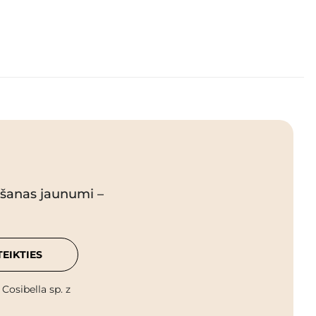
pšanas jaunumi –
TEIKTIES
osibella sp. z