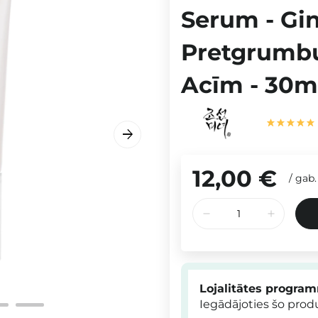
Serum - Gin
Pretgrumb
Acīm - 30m
12,00 €
/
gab.
Lojalitātes progra
Iegādājoties šo pro