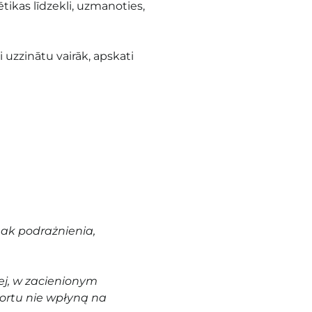
ikas līdzekli, uzmanoties,
i uzzinātu vairāk, apskati
nak podrażnienia,
j, w zacienionym
ortu nie wpłyną na