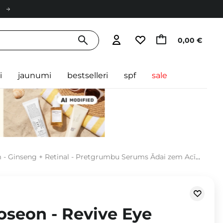
0,00 €
i
jaunumi
bestselleri
spf
sale
 Ginseng + Retinal - Pretgrumbu Serums Ādai zem Acīm - 30ml
oseon - Revive Eye