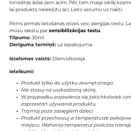
tonizētas ādas zem acīm. Pēc tam maigi izklāj kosmēt
lai produkts neiekļūtu acī. Lieto serumu uz nakti.
Pirms pirmās lietošanas reizes veic alerģijas testu. La
mūsu rakstu par
sensibilizācijas testu
.
Tilpums:
30ml
Derīguma termiņš:
uz iepakojuma
.
Izcelsmes valsts:
Dienvidkoreja.
Ieteikumi:
Produkt tylko do użytku zewnętrznego.
Nie stosuj na uszkodzoną skórę.
W przypadku pojawienia się jakichkolwiek oz
zaprzestań używania produktu.
Trzymaj poza zasięgiem dzieci.
Produkt przechowuj w temperaturze pokojowe
miejscu. Wahania temperatur podczas transp