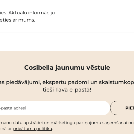
es. Aktuālo informāciju
ieties ar mums.
Cosibella jaunumu vēstule
as piedāvājumi, ekspertu padomi un skaistumko
tieši Tavā e-pastā!
-pasta adresi
PIE
 manu datu apstrādei un mārketinga paziņojumu saņemšanai no C
kaņā ar
privātuma politiku
.