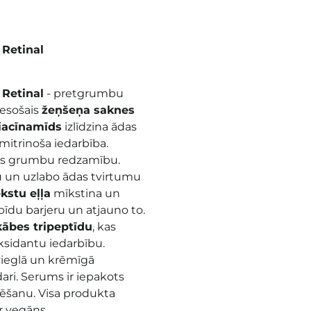
 Retinal
 Retinal
- pretgrumbu
 esošais
žeņšeņa saknes
iacīnamīds
izlīdzina ādas
itrinoša iedarbība.
as grumbu redzamību.
 un uzlabo ādas tvirtumu
kstu eļļa
mīkstina un
ipīdu barjeru un atjauno to.
kābes tripeptīdu
, kas
ksidantu iedarbību.
vieglā un krēmīgā
dari. Serums ir iepakots
ēšanu. Visa produkta
r vegāns.