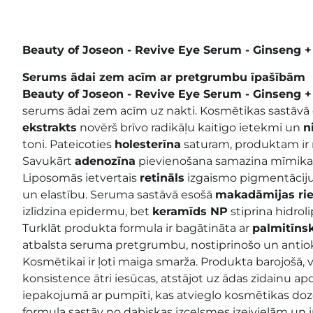
Beauty of Joseon - Revive Eye Serum - Ginseng +
Serums ādai zem acīm ar pretgrumbu īpašībām
Beauty of Joseon - Revive Eye Serum - Ginseng +
serums ādai zem acīm uz nakti. Kosmētikas sastāvā
ekstrakts
novērš brīvo radikāļu kaitīgo ietekmi un
n
toni. Pateicoties
holesterīna
saturam, produktam ir m
Savukārt
adenozīna
pievienošana samazina mīmik
Liposomās ietvertais
retināls
izgaismo pigmentāciju
un elastību. Seruma sastāvā esošā
makadāmijas rie
izlīdzina epidermu, bet
keramīds NP
stiprina hidrol
Turklāt produkta formula ir bagātināta ar
palmitīns
atbalsta seruma pretgrumbu, nostiprinošo un antio
Kosmētikai ir ļoti maiga smarža. Produkta barojošā, 
konsistence ātri iesūcas, atstājot uz ādas zīdainu ap
iepakojumā ar pumpīti, kas atvieglo kosmētikas doz
formula sastāv no dabiskas izcelsmes izejvielām un i