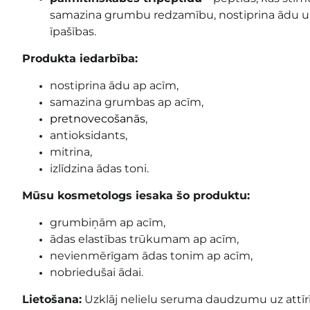
samazina grumbu redzamību, nostiprina ādu u
īpašības.
Produkta iedarbība:
nostiprina ādu ap acīm,
samazina grumbas ap acīm,
pretnovecošanās
,
antioksidants,
mitrina,
izlīdzina ādas toni.
Mūsu kosmetologs iesaka šo produktu:
grumbiņām ap acīm,
ādas elastības trūkumam ap acīm,
nevienmērīgam ādas tonim ap acīm,
nobriedušai ādai.
Lietošana:
Uzklāj nelielu seruma daudzumu uz attīrī