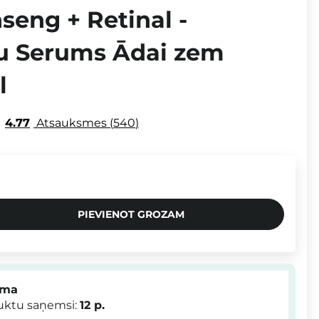
seng + Retinal -
u Serums Ādai zem
l
4.77
Atsauksmes
540
PIEVIENOT GROZAM
mma
duktu saņemsi:
12
p.