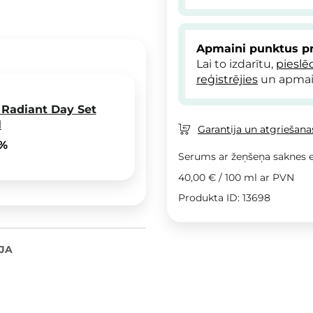
Apmaini punktus pr
Lai to izdarītu,
pieslē
reģistrējies
un apmai
 Radiant Day Set
l
Garantija un atgriešanas
 %
Serums ar žeņšeņa saknes e
40,00 €
/
100 ml
ar PVN
Produkta ID: 13698
JA