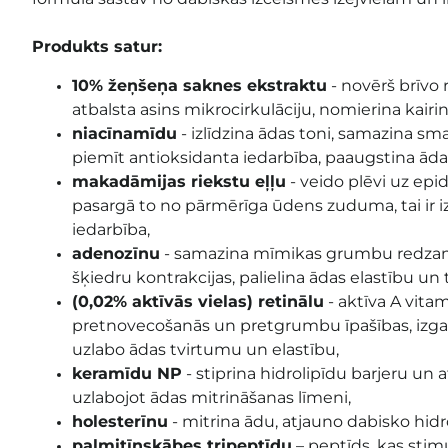
Produkts satur:
10% žeņšeņa saknes ekstraktu
- novērš brīvo 
atbalsta asins mikrocirkulāciju, nomierina kair
niacīnamīdu
- izlīdzina ādas toni, samazina s
piemīt antioksidanta iedarbība, paaugstina āda
makadāmijas riekstu eļļu
- veido plēvi uz epi
pasargā to no pārmērīga ūdens zuduma, tai ir i
iedarbība,
adenozīnu
- samazina mīmikas grumbu redzam
šķiedru kontrakcijas, palielina ādas elastību un
(0,02% aktīvās vielas) retinālu
- aktīva A vita
pretnovecošanās un pretgrumbu īpašības, izg
uzlabo ādas tvirtumu un elastību,
keramīdu NP
- stiprina hidrolipīdu barjeru un a
uzlabojot ādas mitrināšanas līmeni,
holesterīnu
- mitrina ādu, atjauno dabisko hidr
palmitīnskābes tripeptīdu
– peptīds, kas stim