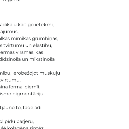
radikāļu kaitīgo ietekmi,
inājumus,
malkās mīmikas grumbiņas,
s tvirtumu un elastību,
dermas virsmas, kas
zlīdzinoša un mīkstinoša
ību, ierobežojot muskuļu
 tvirtumu,
mīna forma, piemīt
aismo pigmentāciju,
tjauno to, tādējādi
olipīdu barjeru,
ulē kolagēna sintēzi,