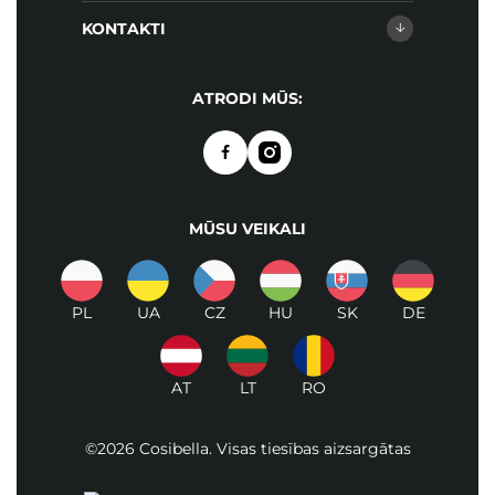
KONTAKTI
ATRODI MŪS:
MŪSU VEIKALI
PL
UA
CZ
HU
SK
DE
AT
LT
RO
©2026 Cosibella. Visas tiesības aizsargātas