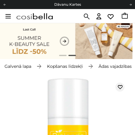
Dāvanu Kartes
Cosibella lojalitātes programma
Bezmaskas piegāde no 49,00 €
Dāvanu Kartes
Galvenā lapa
Kopšanas līdzekļi
Ādas vajadzības