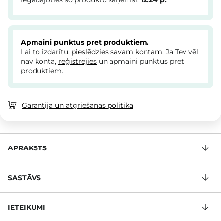
Iegādājoties šo produktu saņemsi:
12.24
p.
Apmaini punktus pret produktiem.
Lai to izdarītu,
pieslēdzies savam kontam
. Ja Tev vēl
nav konta,
reģistrējies
un apmaini punktus pret
produktiem.
Garantija un atgriešanas politika
APRAKSTS
SASTĀVS
IETEIKUMI