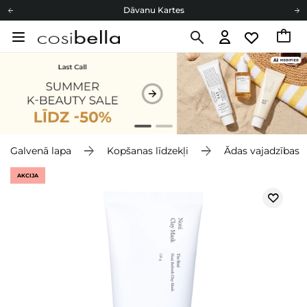
Dāvanu Kartes
Cosibella lojalitātes programma
Bezmaskas piegāde no 49,00 €
Dāvanu Kartes
Galvenā lapa
Kopšanas līdzekļi
Ādas vajadzības
AKCIJA