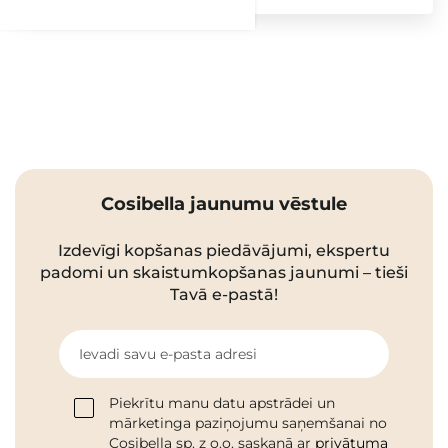
Cosibella jaunumu vēstule
Izdevīgi kopšanas piedāvājumi, ekspertu
padomi un skaistumkopšanas jaunumi – tieši
Tavā e-pastā!
Ievadi savu e-pasta adresi
Piekrītu manu datu apstrādei un
mārketinga paziņojumu saņemšanai no
Cosibella sp. z o.o. saskaņā ar
privātuma