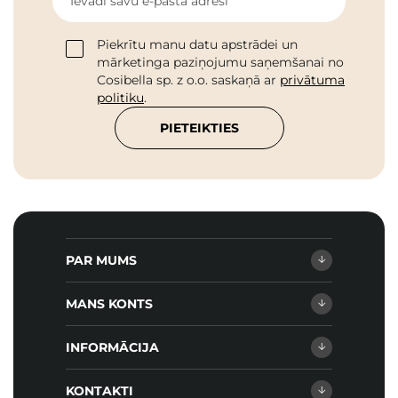
Ievadi savu e-pasta adresi
Piekrītu manu datu apstrādei un
mārketinga paziņojumu saņemšanai no
Cosibella sp. z o.o. saskaņā ar
privātuma
politiku
.
PIETEIKTIES
PAR MUMS
MANS KONTS
INFORMĀCIJA
KONTAKTI