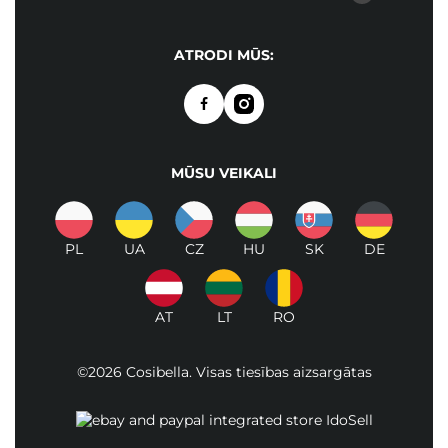
ATRODI MŪS:
MŪSU VEIKALI
PL
UA
CZ
HU
SK
DE
AT
LT
RO
©2026 Cosibella. Visas tiesības aizsargātas