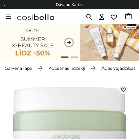
Dāvanu Kartes
Cosibella lojalitātes programma
Bezmaskas piegāde no 49,00 €
Dāvanu Kartes
Galvenā lapa
Kopšanas līdzekļi
Ādas vajadzības