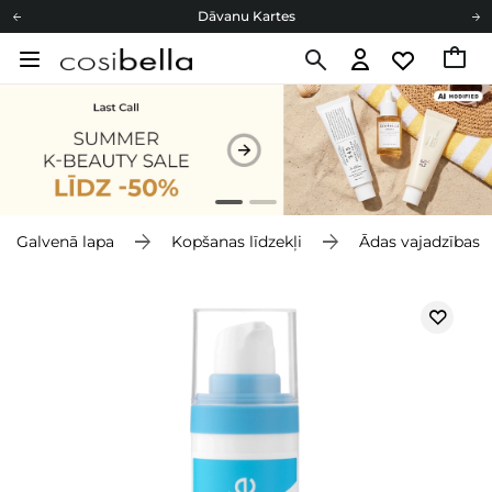
Dāvanu Kartes
Cosibella lojalitātes programma
Bezmaskas piegāde no 49,00 €
Dāvanu Kartes
Galvenā lapa
Kopšanas līdzekļi
Ādas vajadzības