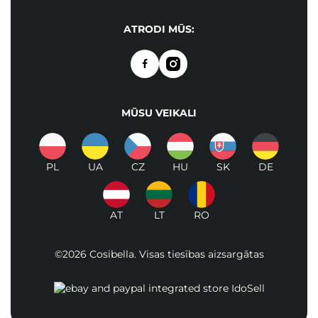
ATRODI MŪS:
MŪSU VEIKALI
PL
UA
CZ
HU
SK
DE
AT
LT
RO
©2026 Cosibella. Visas tiesības aizsargātas