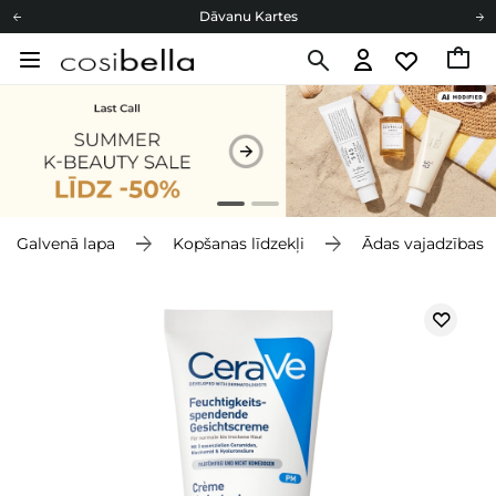
Dāvanu Kartes
Cosibella lojalitātes programma
Bezmaskas piegāde no 49,00 €
Dāvanu Kartes
Galvenā lapa
Kopšanas līdzekļi
Ādas vajadzības