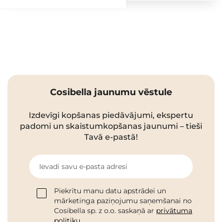
Cosibella jaunumu vēstule
Izdevīgi kopšanas piedāvājumi, ekspertu
padomi un skaistumkopšanas jaunumi – tieši
Tavā e-pastā!
Ievadi savu e-pasta adresi
Piekrītu manu datu apstrādei un
mārketinga paziņojumu saņemšanai no
Cosibella sp. z o.o. saskaņā ar
privātuma
politiku
.