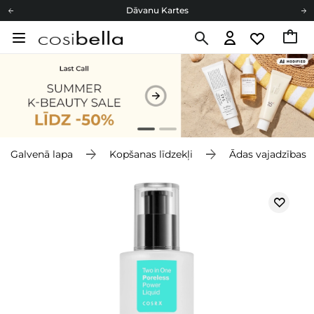
Dāvanu Kartes
Cosibella lojalitātes programma
Bezmaskas piegāde no 49,00 €
Dāvanu Kartes
Galvenā lapa
Kopšanas līdzekļi
Ādas vajadzības