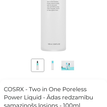
COSRX - Two in One Poreless
Power Liquid - Ādas redzamību
samazinošs losjons - 100ml