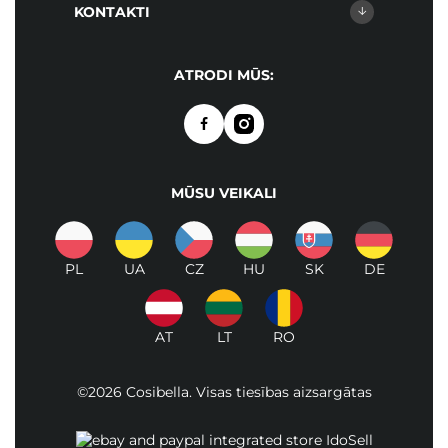
KONTAKTI
ATRODI MŪS:
MŪSU VEIKALI
PL
UA
CZ
HU
SK
DE
AT
LT
RO
©2026 Cosibella. Visas tiesības aizsargātas