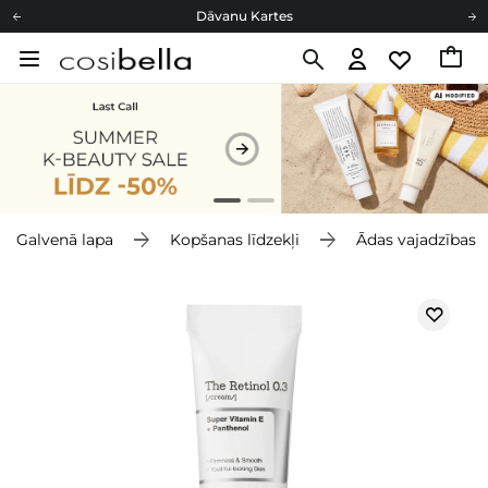
Dāvanu Kartes
Cosibella lojalitātes programma
Bezmaskas piegāde no 49,00 €
Dāvanu Kartes
Galvenā lapa
Kopšanas līdzekļi
Ādas vajadzības