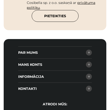
Cosibella sp. z o.o. saskaņā ar
privātuma
politiku
.
PIETEIKTIES
PAR MUMS
MANS KONTS
INFORMĀCIJA
KONTAKTI
ATRODI MŪS: