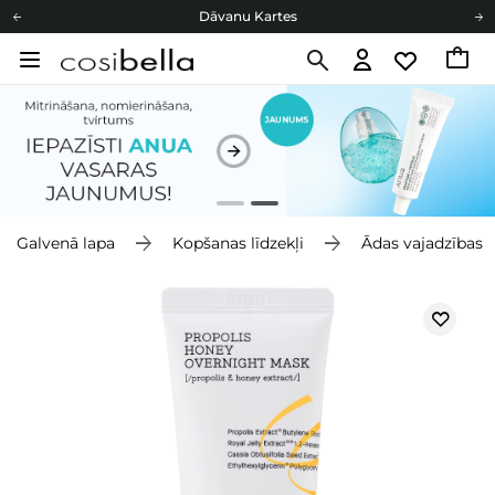
Dāvanu Kartes
Cosibella lojalitātes programma
Bezmaskas piegāde no 49,00 €
Dāvanu Kartes
Galvenā lapa
Kopšanas līdzekļi
Ādas vajadzības