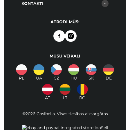
KONTAKTI
ATRODI MŪS:
MŪSU VEIKALI
PL
UA
CZ
HU
SK
DE
AT
LT
RO
©2026 Cosibella. Visas tiesības aizsargātas