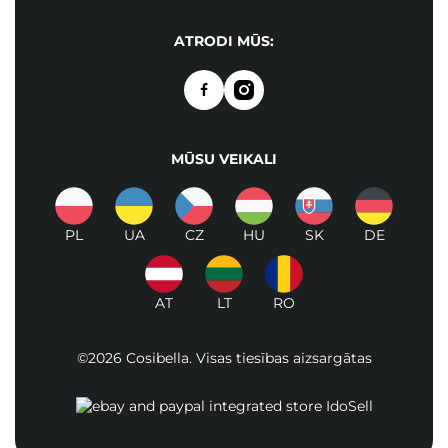
ATRODI MŪS:
MŪSU VEIKALI
PL
UA
CZ
HU
SK
DE
AT
LT
RO
©2026 Cosibella. Visas tiesības aizsargātas