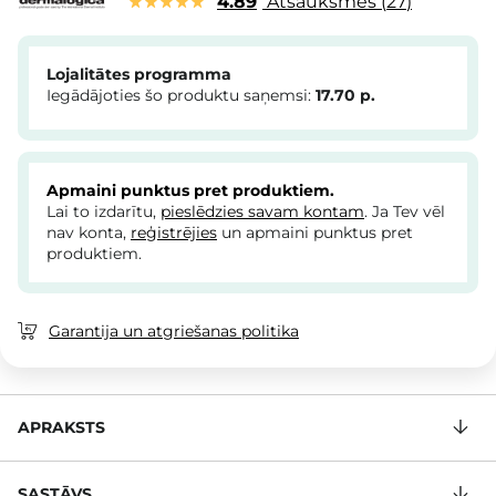
4.89
Atsauksmes
27
Lojalitātes programma
Iegādājoties šo produktu saņemsi:
17.70
p.
Apmaini punktus pret produktiem.
Lai to izdarītu,
pieslēdzies savam kontam
. Ja Tev vēl
nav konta,
reģistrējies
un apmaini punktus pret
produktiem.
Garantija un atgriešanas politika
APRAKSTS
SASTĀVS