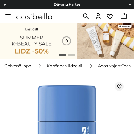
Dāvanu Kartes
Cosibella lojalitātes programma
Bezmaskas piegāde no 49,00 €
Dāvanu Kartes
Galvenā lapa
Kopšanas līdzekļi
Ādas vajadzības