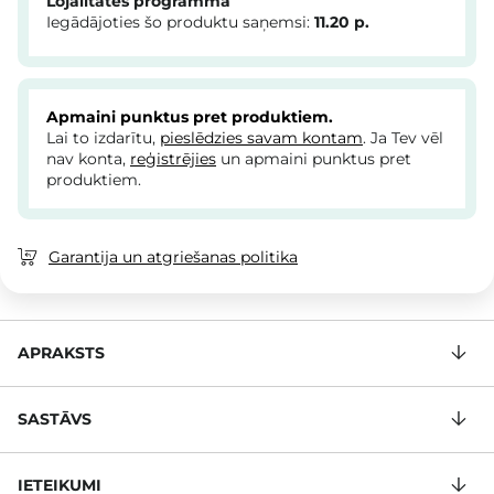
Lojalitātes programma
Iegādājoties šo produktu saņemsi:
11.20
p.
Apmaini punktus pret produktiem.
Lai to izdarītu,
pieslēdzies savam kontam
. Ja Tev vēl
nav konta,
reģistrējies
un apmaini punktus pret
produktiem.
Garantija un atgriešanas politika
APRAKSTS
SASTĀVS
IETEIKUMI