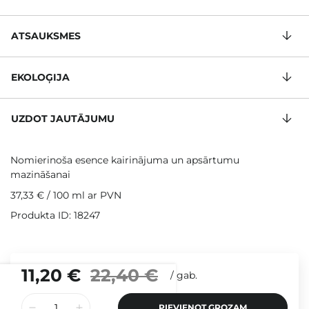
ATSAUKSMES
EKOLOĢIJA
UZDOT JAUTĀJUMU
Nomierinoša esence kairinājuma un apsārtumu
mazināšanai
37,33 €
/
100 ml
ar PVN
Produkta ID: 18247
11,20 €
22,40 €
/
gab.
PIEVIENOT GROZAM