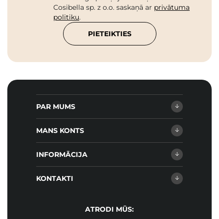
Cosibella sp. z o.o. saskaņā ar
privātuma
politiku
.
PIETEIKTIES
PAR MUMS
MANS KONTS
INFORMĀCIJA
KONTAKTI
ATRODI MŪS: