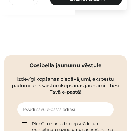
Cosibella jaunumu vēstule
Izdevīgi kopšanas piedāvājumi, ekspertu
padomi un skaistumkopšanas jaunumi – tieši
Tavā e-pastā!
Ievadi savu e-pasta adresi
Piekrītu manu datu apstrādei un
mārketinga paziņojumu saņemšanai no