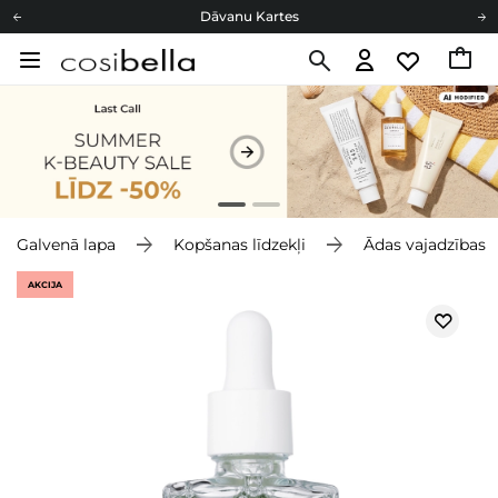
Dāvanu Kartes
Cosibella lojalitātes programma
Bezmaskas piegāde no 49,00 €
Dāvanu Kartes
Galvenā lapa
Kopšanas līdzekļi
Ādas vajadzības
AKCIJA