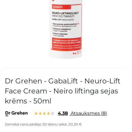
Dr Grehen - GabaLift - Neuro-Lift
Face Cream - Neiro liftinga sejas
krēms - 50ml
4.38
Atsauksmes
8
Zemākā cena pēdējo 30 dienu laikā:
20,30 €