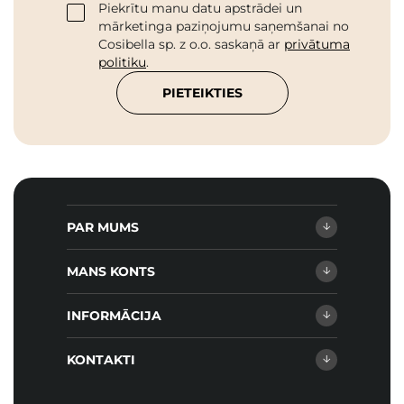
Piekrītu manu datu apstrādei un
mārketinga paziņojumu saņemšanai no
Cosibella sp. z o.o. saskaņā ar
privātuma
politiku
.
PIETEIKTIES
PAR MUMS
MANS KONTS
INFORMĀCIJA
KONTAKTI