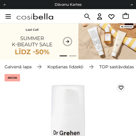
Dāvanu Kartes
Cosibella lojalitātes programma
Bezmaskas piegāde no 49,00 €
Dāvanu Kartes
Galvenā lapa
Kopšanas līdzekļi
TOP sastāvdaļas
AKCIJA