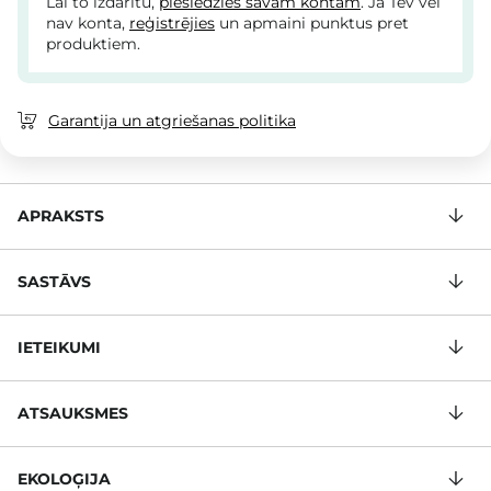
Lai to izdarītu,
pieslēdzies savam kontam
. Ja Tev vēl
nav konta,
reģistrējies
un apmaini punktus pret
produktiem.
Garantija un atgriešanas politika
APRAKSTS
SASTĀVS
IETEIKUMI
ATSAUKSMES
EKOLOĢIJA