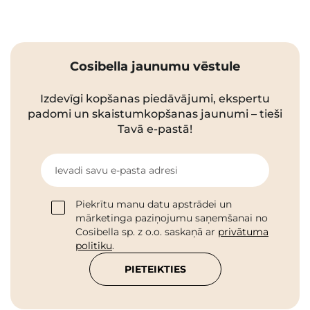
Cosibella jaunumu vēstule
Izdevīgi kopšanas piedāvājumi, ekspertu
padomi un skaistumkopšanas jaunumi – tieši
Tavā e-pastā!
Ievadi savu e-pasta adresi
Piekrītu manu datu apstrādei un
mārketinga paziņojumu saņemšanai no
Cosibella sp. z o.o. saskaņā ar
privātuma
politiku
.
PIETEIKTIES