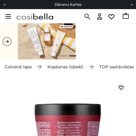
Dāvanu Kartes
Cosibella lojalitātes programma
Bezmaskas piegāde no 49,00 €
Dāvanu Kartes
Galvenā lapa
Kopšanas līdzekļi
TOP sastāvdaļas