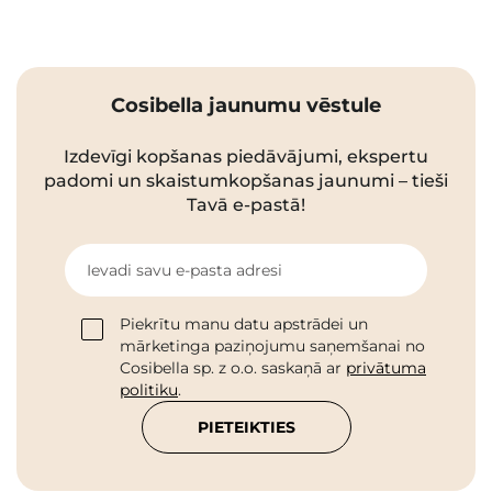
Cosibella jaunumu vēstule
Izdevīgi kopšanas piedāvājumi, ekspertu
padomi un skaistumkopšanas jaunumi – tieši
Tavā e-pastā!
Ievadi savu e-pasta adresi
Piekrītu manu datu apstrādei un
mārketinga paziņojumu saņemšanai no
Cosibella sp. z o.o. saskaņā ar
privātuma
politiku
.
PIETEIKTIES