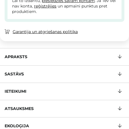
Lai to izdarītu,
pieslēdzies savam kontam
. Ja Tev vēl
nav konta,
reģistrējies
un apmaini punktus pret
produktiem.
Garantija un atgriešanas politika
APRAKSTS
SASTĀVS
IETEIKUMI
ATSAUKSMES
EKOLOĢIJA