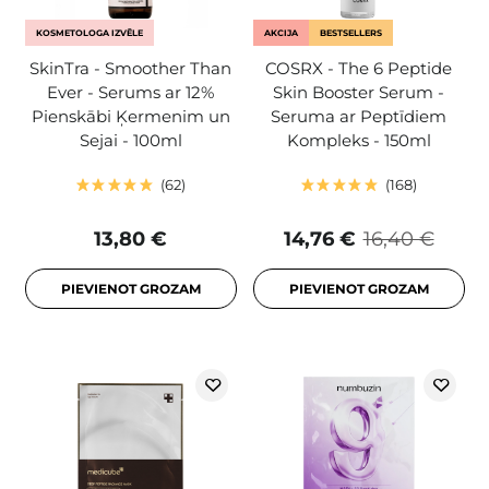
KOSMETOLOGA IZVĒLE
AKCIJA
BESTSELLERS
SkinTra - Smoother Than
COSRX - The 6 Peptide
Ever - Serums ar 12%
Skin Booster Serum -
Pienskābi Ķermenim un
Seruma ar Peptīdiem
Sejai - 100ml
Kompleks - 150ml
62
168
13,80 €
14,76 €
16,40 €
PIEVIENOT GROZAM
PIEVIENOT GROZAM