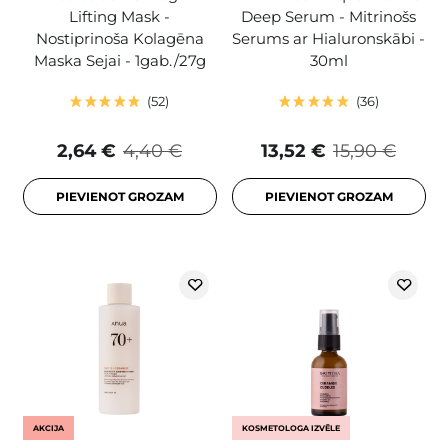
Lifting Mask -
Deep Serum - Mitrinošs
Nostiprinoša Kolagēna
Serums ar Hialuronskābi -
Maska Sejai - 1gab./27g
30ml
52
36
2,64 €
4,40 €
13,52 €
15,90 €
PIEVIENOT GROZAM
PIEVIENOT GROZAM
AKCIJA
KOSMETOLOGA IZVĒLE