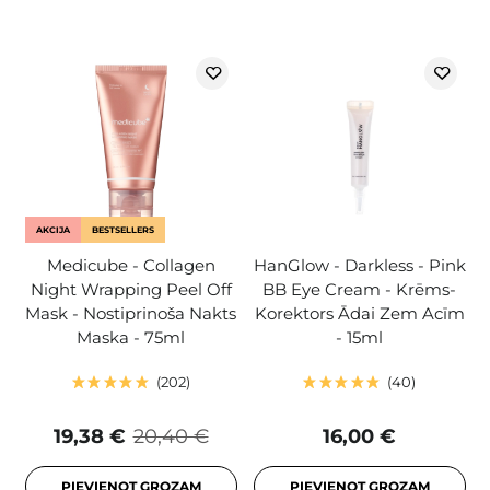
AKCIJA
BESTSELLERS
Medicube - Collagen
HanGlow - Darkless - Pink
Night Wrapping Peel Off
BB Eye Cream - Krēms-
Mask - Nostiprinoša Nakts
Korektors Ādai Zem Acīm
Maska - 75ml
- 15ml
202
40
19,38 €
20,40 €
16,00 €
PIEVIENOT GROZAM
PIEVIENOT GROZAM