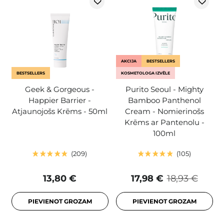
AKCIJA
BESTSELLERS
BESTSELLERS
KOSMETOLOGA IZVĒLE
Geek & Gorgeous -
Purito Seoul - Mighty
Happier Barrier -
Bamboo Panthenol
Atjaunojošs Krēms - 50ml
Cream - Nomierinošs
Krēms ar Pantenolu -
100ml
209
105
13,80 €
17,98 €
18,93 €
PIEVIENOT GROZAM
PIEVIENOT GROZAM