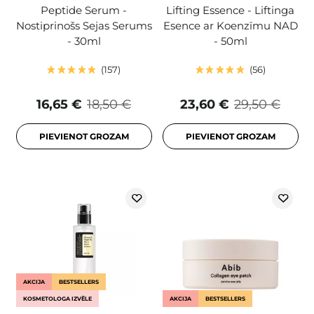
Peptide Serum -
Lifting Essence - Liftinga
Nostiprinošs Sejas Serums
Esence ar Koenzīmu NAD
- 30ml
- 50ml
157
56
16,65 €
18,50 €
23,60 €
29,50 €
PIEVIENOT GROZAM
PIEVIENOT GROZAM
AKCIJA
BESTSELLERS
KOSMETOLOGA IZVĒLE
AKCIJA
BESTSELLERS