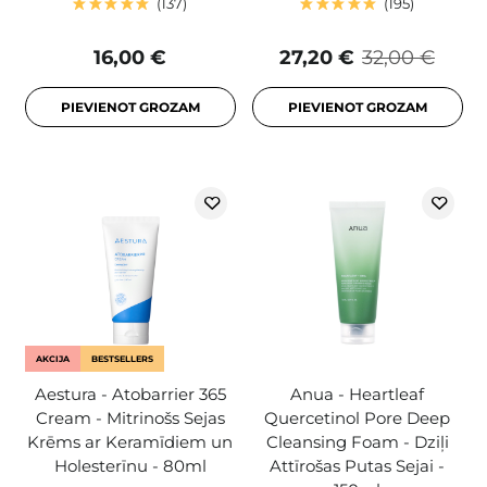
137
195
16,00 €
27,20 €
32,00 €
PIEVIENOT GROZAM
PIEVIENOT GROZAM
AKCIJA
BESTSELLERS
Aestura - Atobarrier 365
Anua - Heartleaf
Cream - Mitrinošs Sejas
Quercetinol Pore Deep
Krēms ar Keramīdiem un
Cleansing Foam - Dziļi
Holesterīnu - 80ml
Attīrošas Putas Sejai -