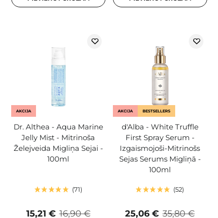
AKCIJA
AKCIJA
BESTSELLERS
Dr. Althea - Aqua Marine
d'Alba - White Truffle
Jelly Mist - Mitrinoša
First Spray Serum -
Želejveida Migliņa Sejai -
Izgaismojoši-Mitrinošs
100ml
Sejas Serums Migliņā -
100ml
71
52
15,21 €
16,90 €
25,06 €
35,80 €