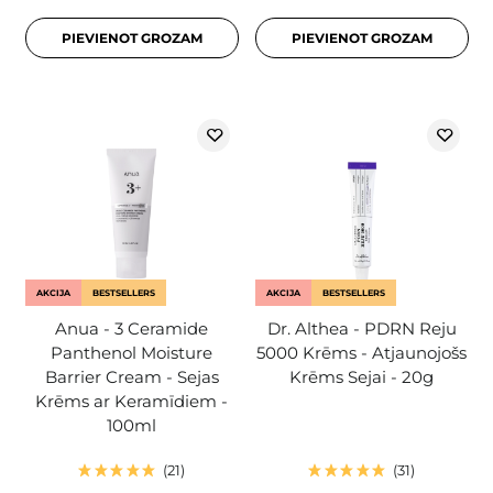
PIEVIENOT GROZAM
PIEVIENOT GROZAM
AKCIJA
BESTSELLERS
AKCIJA
BESTSELLERS
Anua - 3 Ceramide
Dr. Althea - PDRN Reju
Panthenol Moisture
5000 Krēms - Atjaunojošs
Barrier Cream - Sejas
Krēms Sejai - 20g
Krēms ar Keramīdiem -
100ml
21
31