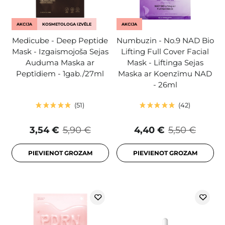
AKCIJA
KOSMETOLOGA IZVĒLE
AKCIJA
Medicube - Deep Peptide
Numbuzin - No.9 NAD Bio
Mask - Izgaismojoša Sejas
Lifting Full Cover Facial
Auduma Maska ar
Mask - Liftinga Sejas
Peptīdiem - 1gab./27ml
Maska ar Koenzīmu NAD
- 26ml
51
42
3,54 €
5,90 €
4,40 €
5,50 €
PIEVIENOT GROZAM
PIEVIENOT GROZAM