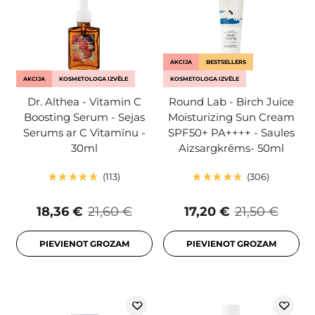
AKCIJA
BESTSELLERS
AKCIJA
KOSMETOLOGA IZVĒLE
KOSMETOLOGA IZVĒLE
Dr. Althea - Vitamin C
Round Lab - Birch Juice
Boosting Serum - Sejas
Moisturizing Sun Cream
Serums ar C Vitamīnu -
SPF50+ PA++++ - Saules
30ml
Aizsargkrēms- 50ml
113
306
18,36 €
21,60 €
17,20 €
21,50 €
PIEVIENOT GROZAM
PIEVIENOT GROZAM