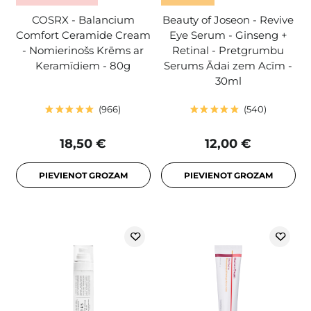
COSRX - Balancium
Beauty of Joseon - Revive
Comfort Ceramide Cream
Eye Serum - Ginseng +
- Nomierinošs Krēms ar
Retinal - Pretgrumbu
Keramīdiem - 80g
Serums Ādai zem Acīm -
30ml
966
540
18,50 €
12,00 €
PIEVIENOT GROZAM
PIEVIENOT GROZAM