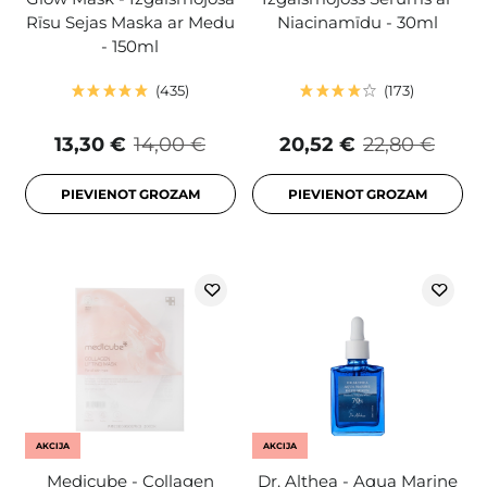
Rīsu Sejas Maska ar Medu
Niacinamīdu - 30ml
- 150ml
435
173
13,30 €
14,00 €
20,52 €
22,80 €
PIEVIENOT GROZAM
PIEVIENOT GROZAM
AKCIJA
AKCIJA
Medicube - Collagen
Dr. Althea - Aqua Marine