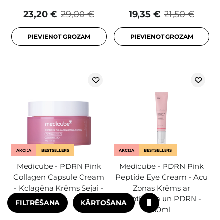
23,20 €
29,00 €
19,35 €
21,50 €
PIEVIENOT GROZAM
PIEVIENOT GROZAM
AKCIJA
BESTSELLERS
AKCIJA
BESTSELLERS
Medicube - PDRN Pink
Medicube - PDRN Pink
Collagen Capsule Cream
Peptide Eye Cream - Acu
- Kolagēna Krēms Sejai -
Zonas Krēms ar
55g
Peptīdiem un PDRN -
FILTRĒŠANA
KĀRTOŠANA
30ml