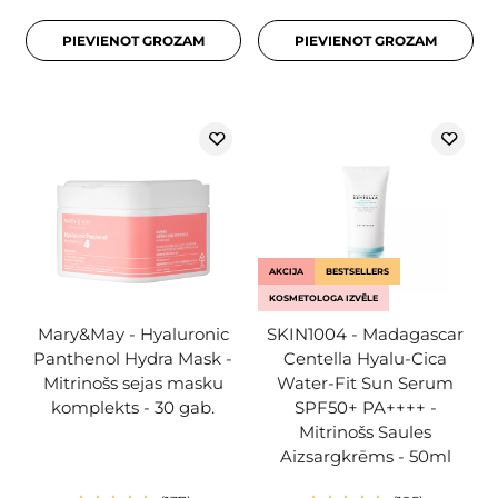
PIEVIENOT GROZAM
PIEVIENOT GROZAM
AKCIJA
BESTSELLERS
KOSMETOLOGA IZVĒLE
Mary&May - Hyaluronic
SKIN1004 - Madagascar
Panthenol Hydra Mask -
Centella Hyalu-Cica
Mitrinošs sejas masku
Water-Fit Sun Serum
komplekts - 30 gab.
SPF50+ PA++++ -
Mitrinošs Saules
Aizsargkrēms - 50ml