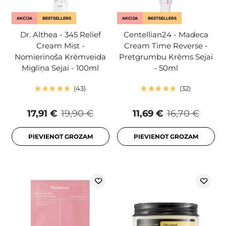
AKCIJA
BESTSELLERS
AKCIJA
BESTSELLERS
Dr. Althea - 345 Relief
Centellian24 - Madeca
Cream Mist -
Cream Time Reverse -
Nomierinoša Krēmveida
Pretgrumbu Krēms Sejai
Migliņa Sejai - 100ml
- 50ml
43
32
17,91 €
19,90 €
11,69 €
16,70 €
PIEVIENOT GROZAM
PIEVIENOT GROZAM