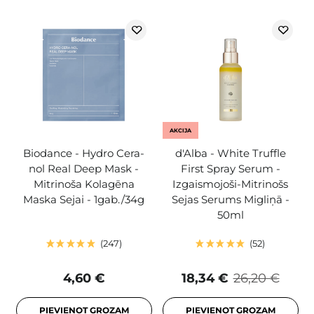
AKCIJA
Biodance - Hydro Cera-
d'Alba - White Truffle
nol Real Deep Mask -
First Spray Serum -
Mitrinoša Kolagēna
Izgaismojoši-Mitrinošs
Maska Sejai - 1gab./34g
Sejas Serums Migliņā -
50ml
247
52
4,60 €
18,34 €
26,20 €
PIEVIENOT GROZAM
PIEVIENOT GROZAM