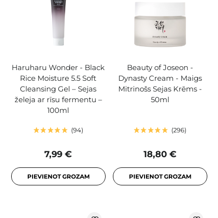
Haruharu Wonder - Black
Beauty of Joseon -
Rice Moisture 5.5 Soft
Dynasty Cream - Maigs
Cleansing Gel – Sejas
Mitrinošs Sejas Krēms -
želeja ar rīsu fermentu –
50ml
100ml
94
296
7,99 €
18,80 €
PIEVIENOT GROZAM
PIEVIENOT GROZAM