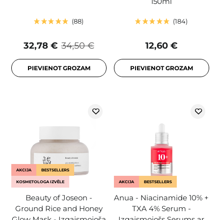
150ml
88
184
32,78 €
34,50 €
12,60 €
PIEVIENOT GROZAM
PIEVIENOT GROZAM
AKCIJA
BESTSELLERS
KOSMETOLOGA IZVĒLE
AKCIJA
BESTSELLERS
Beauty of Joseon -
Anua - Niacinamide 10% +
Ground Rice and Honey
TXA 4% Serum -
Glow Mask - Izgaismojoša
Izgaismojošs Serums ar