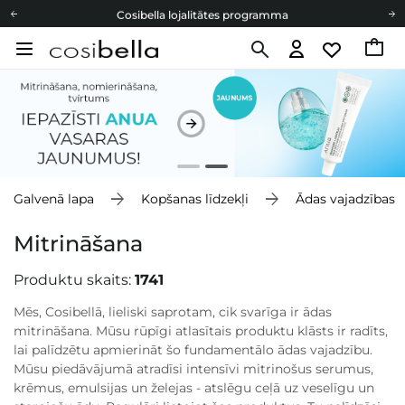
Cosibella lojalitātes programma
Bezmaskas piegāde no 49,00 €
Dāvanu Kartes
Cosibella lojalitātes programma
Bezmaskas piegāde no 49,00 €
Dāvanu Kartes
Galvenā lapa
Kopšanas līdzekļi
Ādas vajadzības
Mitrināšana
Produktu skaits:
1741
Mēs, Cosibellā, lieliski saprotam, cik svarīga ir ādas
mitrināšana. Mūsu rūpīgi atlasītais produktu klāsts ir radīts,
lai palīdzētu apmierināt šo fundamentālo ādas vajadzību.
Mūsu piedāvājumā atradīsi intensīvi mitrinošus serumus,
krēmus, emulsijas un želejas - atslēgu ceļā uz veselīgu un