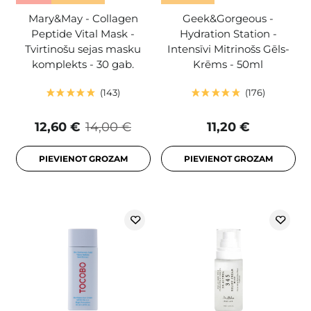
Mary&May - Collagen
Geek&Gorgeous -
Peptide Vital Mask -
Hydration Station -
Tvirtinošu sejas masku
Intensīvi Mitrinošs Gēls-
komplekts - 30 gab.
Krēms - 50ml
143
176
12,60 €
14,00 €
11,20 €
PIEVIENOT GROZAM
PIEVIENOT GROZAM