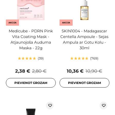
AKCIJA
AKCIJA
Medicube - PDRN Pink
SKIN1004 - Madagascar
Vita Coating Mask -
Centella Ampoule - Sejas
Atjaunojoša Auduma
Ampula ar Gotu Kolu -
Maska - 22g
30ml
39
769
2,38 €
2,80 €
10,36 €
10,90 €
PIEVIENOT GROZAM
PIEVIENOT GROZAM