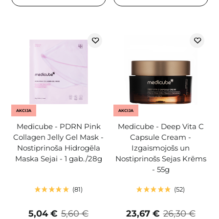
AKCIJA
AKCIJA
Medicube - PDRN Pink
Medicube - Deep Vita C
Collagen Jelly Gel Mask -
Capsule Cream -
Nostiprinoša Hidrogēla
Izgaismojošs un
Maska Sejai - 1 gab./28g
Nostiprinošs Sejas Krēms
- 55g
81
52
5,04 €
5,60 €
23,67 €
26,30 €