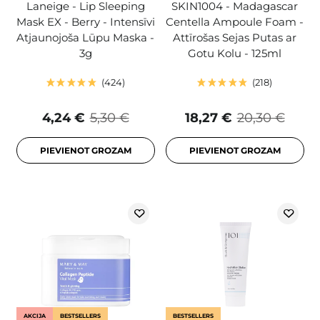
Laneige - Lip Sleeping
SKIN1004 - Madagascar
Mask EX - Berry - Intensīvi
Centella Ampoule Foam -
Atjaunojoša Lūpu Maska -
Attīrošas Sejas Putas ar
3g
Gotu Kolu - 125ml
424
218
4,24 €
5,30 €
18,27 €
20,30 €
PIEVIENOT GROZAM
PIEVIENOT GROZAM
AKCIJA
BESTSELLERS
BESTSELLERS