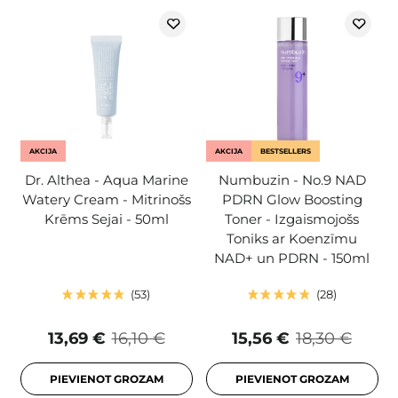
AKCIJA
AKCIJA
BESTSELLERS
Dr. Althea - Aqua Marine
Numbuzin - No.9 NAD
Watery Cream - Mitrinošs
PDRN Glow Boosting
Krēms Sejai - 50ml
Toner - Izgaismojošs
Toniks ar Koenzīmu
NAD+ un PDRN - 150ml
53
28
13,69 €
16,10 €
15,56 €
18,30 €
PIEVIENOT GROZAM
PIEVIENOT GROZAM