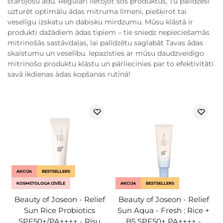
starojošu ādu. Regulāri lietojot šos produktus, Tu palīdzēsi
uzturēt optimālu ādas mitruma līmeni, piešķirot tai
veselīgu izskatu un dabisku mirdzumu. Mūsu klāstā ir
produkti dažādiem ādas tipiem – tie sniedz nepieciešamās
mitrinošās sastāvdaļas, lai palīdzētu saglabāt Tavas ādas
skaistumu un veselību. Iepazīsties ar mūsu daudzveidīgo
mitrinošo produktu klāstu un pārliecinies par to efektivitāti
savā ikdienas ādas kopšanas rutīnā!
AKCIJA
BESTSELLERS
KOSMETOLOGA IZVĒLE
AKCIJA
BESTSELLERS
Beauty of Joseon - Relief
Beauty of Joseon - Relief
Sun Rice Probiotics
Sun Aqua - Fresh : Rice +
SPF50+/PA++++ - Rīsu
B5 SPF50+ PA++++ -