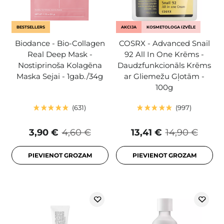
BESTSELLERS
AKCIJA
KOSMETOLOGA IZVĒLE
Biodance - Bio-Collagen
COSRX - Advanced Snail
Real Deep Mask -
92 All In One Krēms -
Nostiprinoša Kolagēna
Daudzfunkcionāls Krēms
Maska Sejai - 1gab./34g
ar Gliemežu Gļotām -
100g
631
997
3,90 €
4,60 €
13,41 €
14,90 €
PIEVIENOT GROZAM
PIEVIENOT GROZAM