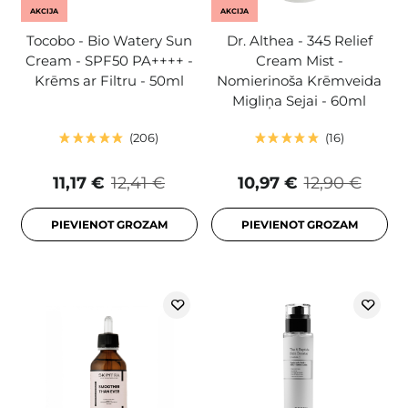
AKCIJA
AKCIJA
Tocobo - Bio Watery Sun
Dr. Althea - 345 Relief
Cream - SPF50 PA++++ -
Cream Mist -
Krēms ar Filtru - 50ml
Nomierinoša Krēmveida
Migliņa Sejai - 60ml
206
16
11,17 €
12,41 €
10,97 €
12,90 €
PIEVIENOT GROZAM
PIEVIENOT GROZAM