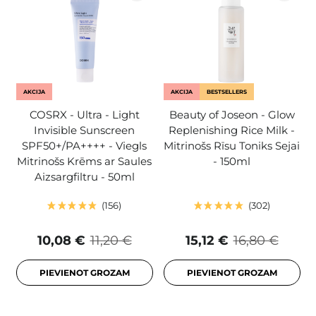
AKCIJA
AKCIJA
BESTSELLERS
COSRX - Ultra - Light
Beauty of Joseon - Glow
Invisible Sunscreen
Replenishing Rice Milk -
SPF50+/PA++++ - Viegls
Mitrinošs Rīsu Toniks Sejai
Mitrinošs Krēms ar Saules
- 150ml
Aizsargfiltru - 50ml
156
302
10,08 €
11,20 €
15,12 €
16,80 €
PIEVIENOT GROZAM
PIEVIENOT GROZAM