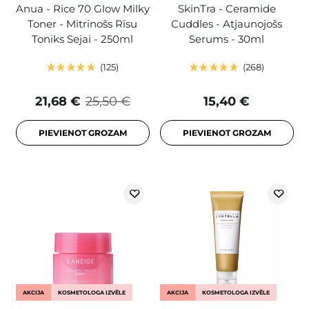
Anua - Rice 70 Glow Milky
SkinTra - Ceramide
Toner - Mitrinošs Rīsu
Cuddles - Atjaunojošs
Toniks Sejai - 250ml
Serums - 30ml
125
268
21,68 €
25,50 €
15,40 €
PIEVIENOT GROZAM
PIEVIENOT GROZAM
AKCIJA
KOSMETOLOGA IZVĒLE
AKCIJA
KOSMETOLOGA IZVĒLE