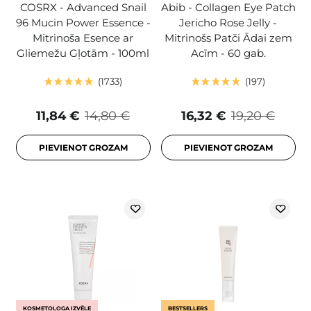
COSRX - Advanced Snail
Abib - Collagen Eye Patch
96 Mucin Power Essence -
Jericho Rose Jelly -
Mitrinoša Esence ar
Mitrinošs Patči Ādai zem
Gliemežu Gļotām - 100ml
Acīm - 60 gab.
1733
197
11,84 €
14,80 €
16,32 €
19,20 €
PIEVIENOT GROZAM
PIEVIENOT GROZAM
KOSMETOLOGA IZVĒLE
BESTSELLERS