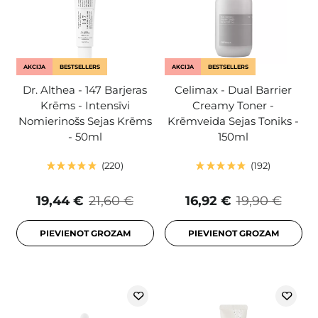
AKCIJA
BESTSELLERS
AKCIJA
BESTSELLERS
Dr. Althea - 147 Barjeras
Celimax - Dual Barrier
Krēms - Intensīvi
Creamy Toner -
Nomierinošs Sejas Krēms
Krēmveida Sejas Toniks -
- 50ml
150ml
220
192
19,44 €
21,60 €
16,92 €
19,90 €
PIEVIENOT GROZAM
PIEVIENOT GROZAM