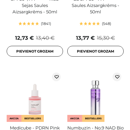
Sejas Saules
Saules Aizsargkrēms -
Aizsargkrēms - 50ml
50ml
1841
548
12,73 €
13,40 €
13,77 €
15,30 €
PIEVIENOT GROZAM
PIEVIENOT GROZAM
AKCIJA
BESTSELLERS
AKCIJA
BESTSELLERS
Medicube - PDRN Pink
Numbuzin - No.9 NAD Bio