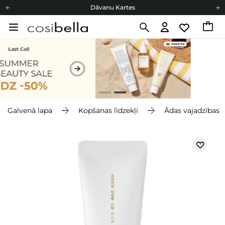
Dāvanu Kartes
Cosibella lojalitātes programma
Bezmaskas piegāde no 49,00 €
Dāvanu Kartes
Galvenā lapa
Kopšanas līdzekļi
Ādas vajadzības