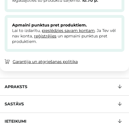
Iegādājoties šo produktu saņemsi:
10.70
p.
Apmaini punktus pret produktiem.
Lai to izdarītu,
pieslēdzies savam kontam
. Ja Tev vēl
nav konta,
reģistrējies
un apmaini punktus pret
produktiem.
Garantija un atgriešanas politika
APRAKSTS
SASTĀVS
IETEIKUMI