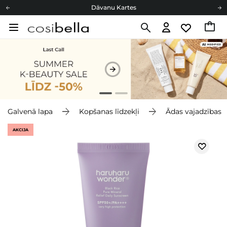
Dāvanu Kartes
Cosibella lojalitātes programma
Bezmaskas piegāde no 49,00 €
Dāvanu Kartes
Galvenā lapa
Kopšanas līdzekļi
Ādas vajadzības
AKCIJA