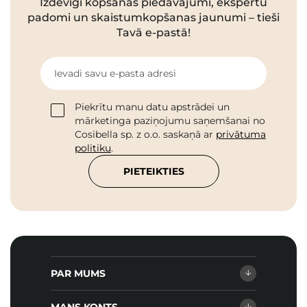
Izdevīgi kopšanas piedāvājumi, ekspertu
padomi un skaistumkopšanas jaunumi – tieši
Tavā e-pastā!
Ievadi savu e-pasta adresi
Piekrītu manu datu apstrādei un
mārketinga paziņojumu saņemšanai no
Cosibella sp. z o.o. saskaņā ar
privātuma
politiku
.
PIETEIKTIES
PAR MUMS