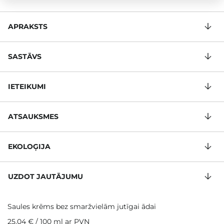
APRAKSTS
SASTĀVS
IETEIKUMI
ATSAUKSMES
EKOLOĢIJA
UZDOT JAUTĀJUMU
Saules krēms bez smaržvielām jutīgai ādai
25,04 €
/
100 ml
ar PVN