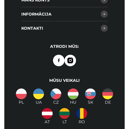
MANS KONTS
INFORMĀCIJA
KONTAKTI
ATRODI MŪS:
MŪSU VEIKALI
PL
UA
CZ
HU
SK
DE
AT
LT
RO