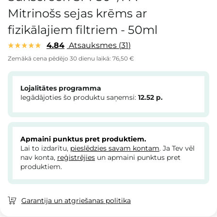
Mitrinošs sejas krēms ar
fizikālajiem filtriem - 50ml
4.84
Atsauksmes
31
Zemākā cena pēdējo 30 dienu laikā:
76,50 €
Lojalitātes programma
Iegādājoties šo produktu saņemsi:
12.52
p.
Apmaini punktus pret produktiem.
Lai to izdarītu,
pieslēdzies savam kontam
. Ja Tev vēl
nav konta,
reģistrējies
un apmaini punktus pret
produktiem.
Garantija un atgriešanas politika