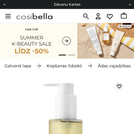
Dāvanu Kartes
Cosibella lojalitātes programma
Bezmaskas piegāde no 49,00 €
Dāvanu Kartes
Galvenā lapa
Kopšanas līdzekļi
Ādas vajadzības