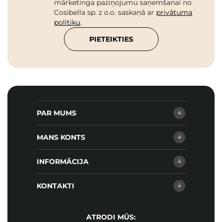
mārketinga paziņojumu saņemšanai no
Cosibella sp. z o.o. saskaņā ar
privātuma
politiku
.
PIETEIKTIES
PAR MUMS
MANS KONTS
INFORMĀCIJA
KONTAKTI
ATRODI MŪS: