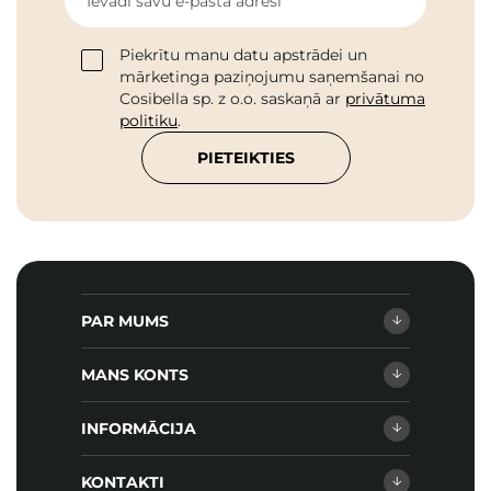
Ievadi savu e-pasta adresi
Piekrītu manu datu apstrādei un
mārketinga paziņojumu saņemšanai no
Cosibella sp. z o.o. saskaņā ar
privātuma
politiku
.
PIETEIKTIES
PAR MUMS
MANS KONTS
INFORMĀCIJA
KONTAKTI