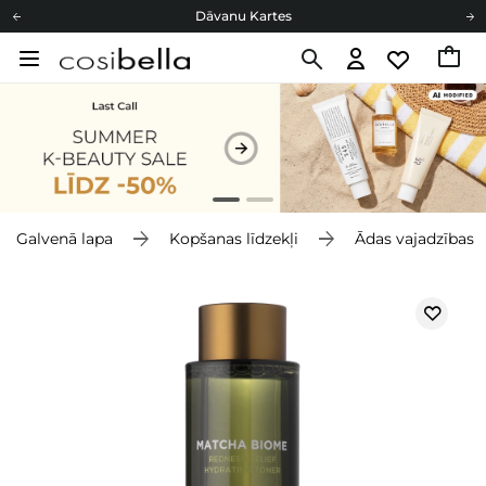
Dāvanu Kartes
Cosibella lojalitātes programma
Bezmaskas piegāde no 49,00 €
Dāvanu Kartes
Galvenā lapa
Kopšanas līdzekļi
Ādas vajadzības