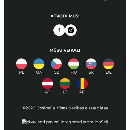
ATRODI MŪS:
MŪSU VEIKALI
PL
UA
CZ
HU
SK
DE
AT
LT
RO
©2026 Cosibella. Visas tiesības aizsargātas