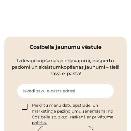
Cosibella jaunumu vēstule
Izdevīgi kopšanas piedāvājumi, ekspertu
padomi un skaistumkopšanas jaunumi – tieši
Tavā e-pastā!
Ievadi savu e-pasta adresi
Piekrītu manu datu apstrādei un
mārketinga paziņojumu saņemšanai no
Cosibella sp. z o.o. saskaņā ar
privātuma
politiku
.