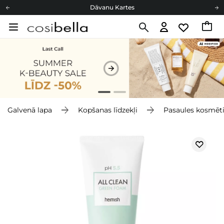
Dāvanu Kartes
Cosibella lojalitātes programma
Bezmaskas piegāde no 49,00 €
Dāvanu Kartes
Galvenā lapa
Kopšanas līdzekļi
Pasaules kosmēt