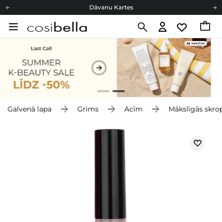
Dāvanu Kartes
Cosibella lojalitātes programma
Bezmaskas piegāde no 49,00 €
Dāvanu Kartes
Galvenā lapa
Grims
Acīm
Mākslīgās skro