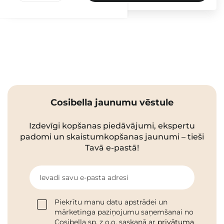
Cosibella jaunumu vēstule
Izdevīgi kopšanas piedāvājumi, ekspertu
padomi un skaistumkopšanas jaunumi – tieši
Tavā e-pastā!
Ievadi savu e-pasta adresi
Piekrītu manu datu apstrādei un
mārketinga paziņojumu saņemšanai no
Cosibella sp. z o.o. saskaņā ar
privātuma