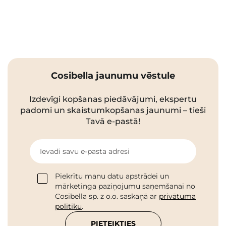
Cosibella jaunumu vēstule
Izdevīgi kopšanas piedāvājumi, ekspertu
padomi un skaistumkopšanas jaunumi – tieši
Tavā e-pastā!
Ievadi savu e-pasta adresi
Piekrītu manu datu apstrādei un
mārketinga paziņojumu saņemšanai no
Cosibella sp. z o.o. saskaņā ar
privātuma
politiku
.
PIETEIKTIES