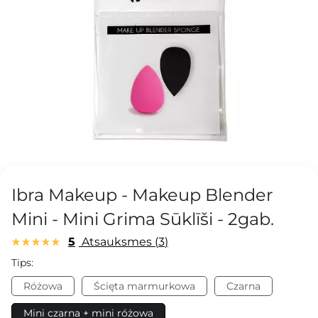
Ibra Makeup - Makeup Blender
Mini - Mini Grima Sūklīši - 2gab.
5
Atsauksmes
3
Tips:
Różowa
Ścięta marmurkowa
Czarna
Mini czarna + mini różowa