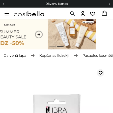
Dāvanu Kartes
Cosibella lojalitātes programma
Bezmaskas piegāde no 49,00 €
Dāvanu Kartes
Galvenā lapa
Kopšanas līdzekļi
Pasaules kosmēt