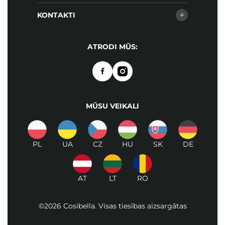
KONTAKTI
ATRODI MŪS:
MŪSU VEIKALI
PL
UA
CZ
HU
SK
DE
AT
LT
RO
©2026 Cosibella. Visas tiesības aizsargātas