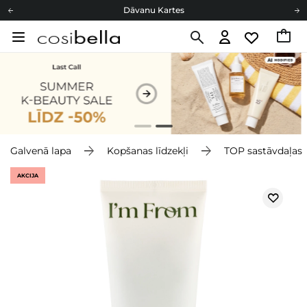
Dāvanu Kartes
Cosibella lojalitātes programma
Bezmaskas piegāde no 49,00 €
Dāvanu Kartes
Galvenā lapa
Kopšanas līdzekļi
TOP sastāvdaļas
AKCIJA