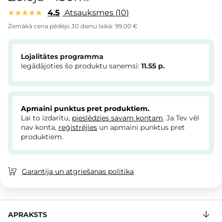
4.5
Atsauksmes
10
Zemākā cena pēdējo 30 dienu laikā:
99,00 €
Lojalitātes programma
Iegādājoties šo produktu saņemsi:
11.55
p.
Apmaini punktus pret produktiem.
Lai to izdarītu,
pieslēdzies savam kontam
. Ja Tev vēl
nav konta,
reģistrējies
un apmaini punktus pret
produktiem.
Garantija un atgriešanas politika
APRAKSTS