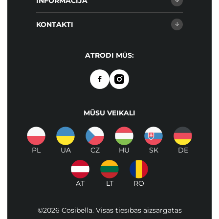
INFORMĀCIJA
KONTAKTI
ATRODI MŪS:
MŪSU VEIKALI
PL
UA
CZ
HU
SK
DE
AT
LT
RO
©2026 Cosibella. Visas tiesības aizsargātas