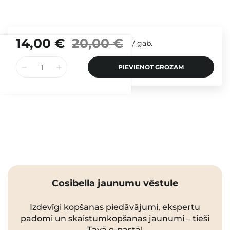
14,00 €
20,00 €
/
gab.
PIEVIENOT GROZAM
Cosibella jaunumu vēstule
Izdevīgi kopšanas piedāvājumi, ekspertu
padomi un skaistumkopšanas jaunumi – tieši
Tavā e-pastā!