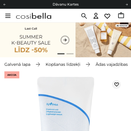
Dāvanu Kartes
Cosibella lojalitātes programma
Bezmaskas piegāde no 49,00 €
Dāvanu Kartes
Galvenā lapa
Kopšanas līdzekļi
Ādas vajadzības
AKCIJA