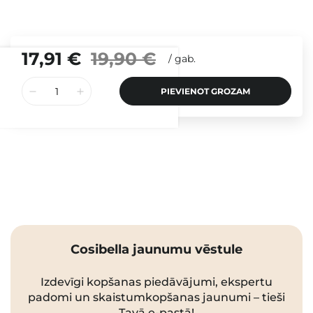
17,91 €
19,90 €
/
gab.
PIEVIENOT GROZAM
Cosibella jaunumu vēstule
Izdevīgi kopšanas piedāvājumi, ekspertu
padomi un skaistumkopšanas jaunumi – tieši
Tavā e-pastā!