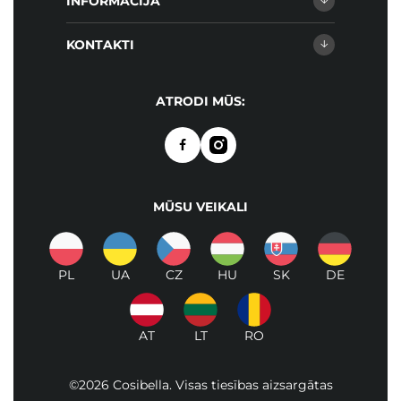
INFORMĀCIJA
KONTAKTI
ATRODI MŪS:
MŪSU VEIKALI
PL
UA
CZ
HU
SK
DE
AT
LT
RO
©2026 Cosibella. Visas tiesības aizsargātas