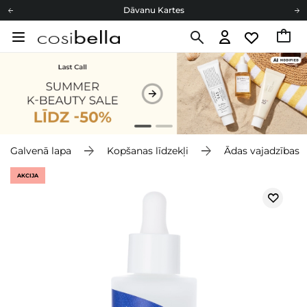
Dāvanu Kartes
Cosibella lojalitātes programma
Bezmaskas piegāde no 49,00 €
Dāvanu Kartes
Galvenā lapa
Kopšanas līdzekļi
Ādas vajadzības
AKCIJA