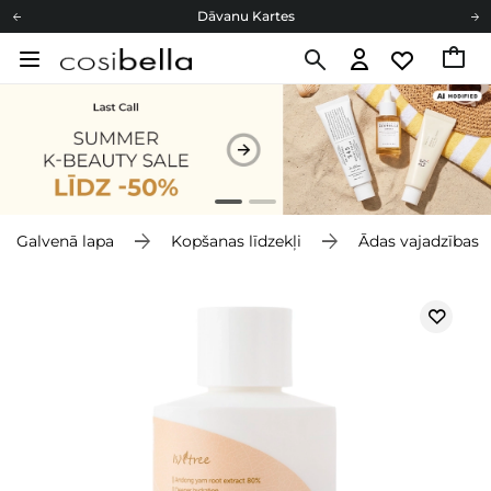
Dāvanu Kartes
Cosibella lojalitātes programma
Bezmaskas piegāde no 49,00 €
Dāvanu Kartes
Galvenā lapa
Kopšanas līdzekļi
Ādas vajadzības