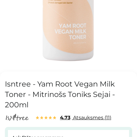
Isntree - Yam Root Vegan Milk
Toner - Mitrinošs Toniks Sejai -
200ml
4.73
Atsauksmes
11