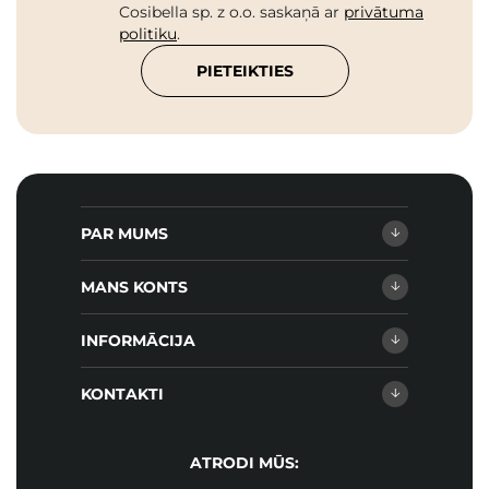
Cosibella sp. z o.o. saskaņā ar
privātuma
politiku
.
PIETEIKTIES
PAR MUMS
MANS KONTS
INFORMĀCIJA
KONTAKTI
ATRODI MŪS: