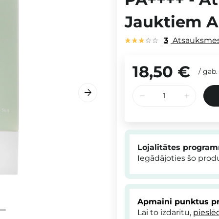
Jauktiem Ai
3
Atsauksme
18,50 €
/
gab.
Lojalitātes progra
Iegādājoties šo pro
Apmaini punktus pr
Lai to izdarītu,
pieslē