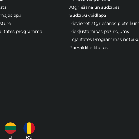
sts
Atgriešana un sūdzības
 mājaslapā
Sūdzību veidlapa
sture
Pievienot atgriešanas pieteiku
jalitātes programma
Piekļūstamības paziņojums
Lojalitātes Programmas noteik
Pārvaldīt sīkfailus
LT
RO