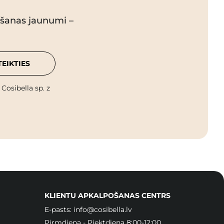
pšanas jaunumi –
TEIKTIES
osibella sp. z
KLIENTU APKALPOŠANAS CENTRS
E-pasts:
info@cosibella.lv
Pirmdiena - Piektdiena 8:00-12:00