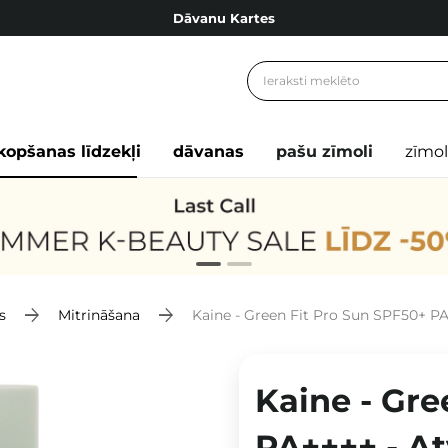
Dāvanu Kartes
Cosibella lojalitātes programma
Bezmaskas piegāde no 49,00 €
Dāvanu Kartes
kopšanas līdzekļi
dāvanas
pašu zīmoli
zīmol
s
Mitrināšana
Kaine - Green Fit Pro Sun SPF50+ PA+
Kaine - Gre
PA++++ - A