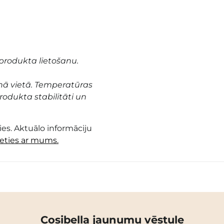
produkta lietošanu.
nā vietā. Temperatūras
odukta stabilitāti un
es. Aktuālo informāciju
ieties ar mums.
Cosibella jaunumu vēstule