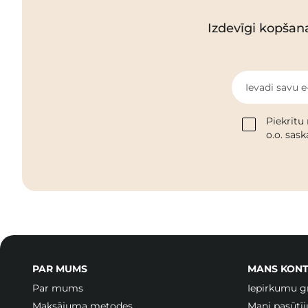
Izdevīgi kopšan
Ievadi savu e
Piekrītu
o.o. sas
PAR MUMS
MANS KONT
Par mums
Iepirkumu g
Maksājuma metodes
Mani pasūtī