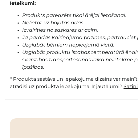
Ieteikumi:
Produkts paredzēts tikai ārējai lietošanai.
Nelietot uz bojātas ādas.
Izvairīties no saskares ar acīm.
Ja parādās kairinājuma pazīmes, pārtrauciet 
Uzglabāt bērniem nepieejamā vietā.
Uzglabāt produktu istabas temperatūrā ēnai
svārstības transportēšanas laikā neietekmē pr
īpašības.
* Produkta sastāvs un iepakojuma dizains var mainīti
atradīsi uz produkta iepakojuma. Ir jautājumi?
Sazin