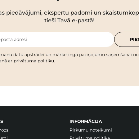
as piedāvājumi, ekspertu padomi un skaistumko
tieši Tavā e-pastā!
-pasta adresi
PIE
 manu datu apstrādei un mārketinga paziņojumu saņemšanai no C
kaņā ar
privātuma politiku
.
S
INFORMĀCIJA
rozs
Pirkumu noteikumi
jumi
Privātuma politika