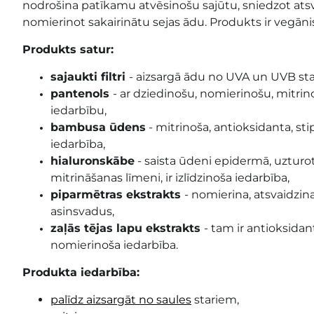
nodrošina patīkamu atvēsinošu sajūtu, sniedzot at
nomierinot sakairinātu sejas ādu. Produkts ir vegāni
Produkts satur:
sajaukti filtri
- aizsargā ādu no UVA un UVB st
pantenols
-
ar dziedinošu, nomierinošu, mitri
iedarbību
,
bambusa ūdens
- mitrinoša, antioksidanta, sti
iedarbība,
hialuronskābe
-
saista ūdeni epidermā, uzturo
mitrināšanas līmeni, ir izlīdzinoša iedarbība
,
piparmētras ekstrakts
-
nomierina, atsvaidzina,
asinsvadus
,
zaļās tējas lapu ekstrakts
- tam ir
antioksidan
nomierinoša iedarbība
.
Produkta iedarbība:
palīdz aizsargāt no saules
stariem,