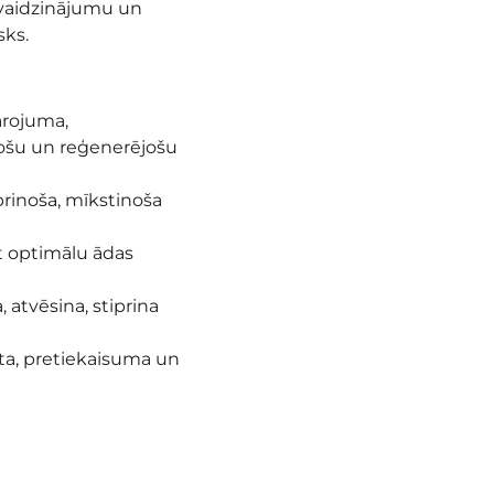
svaidzinājumu un
sks.
arojuma,
nošu un reģenerējošu
prinoša, mīkstinoša
t optimālu ādas
 atvēsina, stiprina
ta, pretiekaisuma un