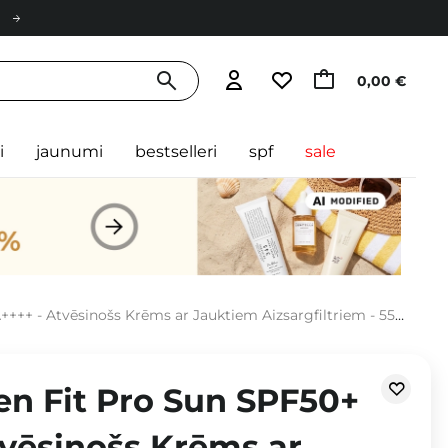
0,00 €
i
jaunumi
bestselleri
spf
sale
+++ - Atvēsinošs Krēms ar Jauktiem Aizsargfiltriem - 55ml
en Fit Pro Sun SPF50+
tvēsinošs Krēms ar