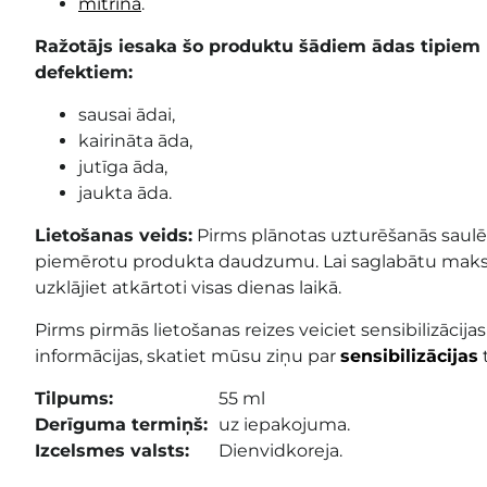
mitrina
.
Ražotājs iesaka šo produktu šādiem ādas tipie
defektiem:
sausai ādai,
kairināta āda,
jutīga āda,
jaukta āda.
Lietošanas veids:
Pirms plānotas uzturēšanās saulē 
piemērotu produkta daudzumu. Lai saglabātu maksi
uzklājiet atkārtoti visas dienas laikā.
Pirms pirmās lietošanas reizes veiciet sensibilizācijas
informācijas, skatiet mūsu ziņu par
sensibilizācijas
Tilpums:
55 ml
Derīguma termiņš:
uz iepakojuma.
Izcelsmes valsts:
Dienvidkoreja.