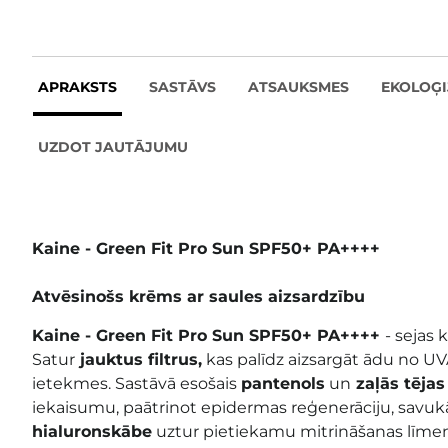
APRAKSTS
SASTĀVS
ATSAUKSMES
EKOLOĢI
UZDOT JAUTĀJUMU
Kaine - Green Fit Pro Sun SPF50+ PA++++
Atvēsinošs krēms ar saules aizsardzību
Kaine - Green Fit Pro Sun SPF50+ PA++++
- sejas 
Satur
jauktus filtrus,
kas palīdz aizsargāt ādu no U
ietekmes. Sastāvā esošais
pantenols
un
zaļās tējas
iekaisumu, paātrinot epidermas reģenerāciju, savuk
hialuronskābe
uztur pietiekamu mitrināšanas līmen