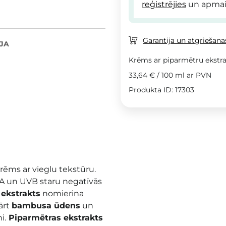
reģistrējies
un apmai
Garantija un atgriešanas
JA
Krēms ar piparmētru ekstr
33,64 €
/
100 ml
ar PVN
Produkta ID: 17303
krēms ar vieglu tekstūru.
VA un UVB staru negatīvās
 ekstrakts
nomierina
ārt
bambusa ūdens
un
i.
Piparmētras ekstrakts