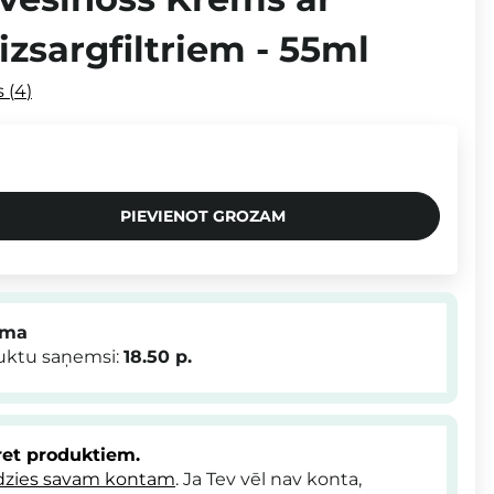
zsargfiltriem - 55ml
s
4
PIEVIENOT GROZAM
mma
duktu saņemsi:
18.50
p.
et produktiem.
dzies savam kontam
. Ja Tev vēl nav konta,