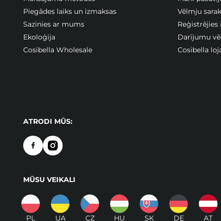
Piegādes laiks un izmaksas
Vēlmju sarak
Sazinies ar mums
Reģistrējies
Ekoloģija
Darījumu vē
Cosibella Wholesale
Cosibella lo
ATRODI MŪS:
MŪSU VEIKALI
PL
UA
CZ
HU
SK
DE
AT