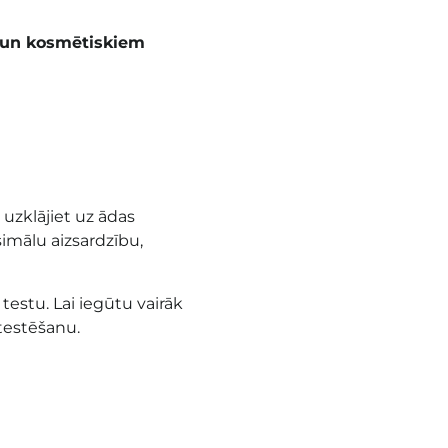
m un kosmētiskiem
uzklājiet uz ādas
mālu aizsardzību,
 testu. Lai iegūtu vairāk
testēšanu.