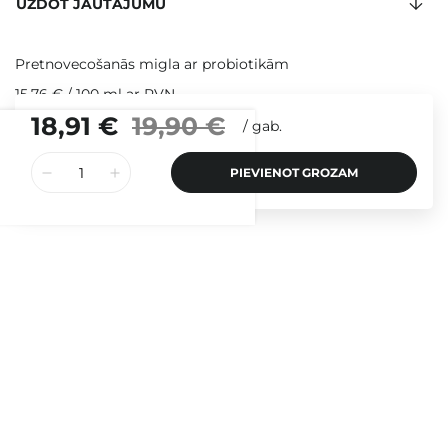
UZDOT JAUTĀJUMU
Pretnovecošanās migla ar probiotikām
15,76 €
/
100 ml
ar PVN
18,91 €
19,90 €
Produkta ID: 19539
/
gab.
PIEVIENOT GROZAM