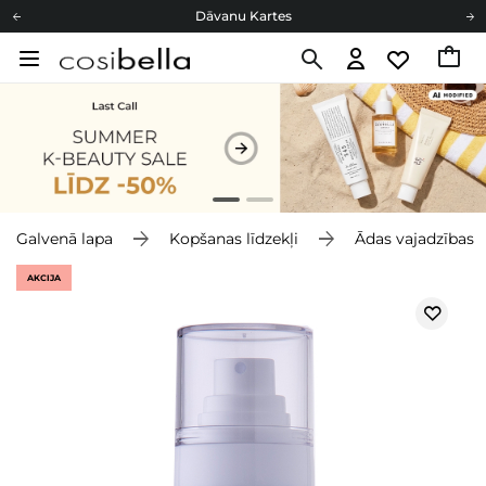
Dāvanu Kartes
Cosibella lojalitātes programma
Bezmaskas piegāde no 49,00 €
Dāvanu Kartes
Galvenā lapa
Kopšanas līdzekļi
Ādas vajadzības
AKCIJA