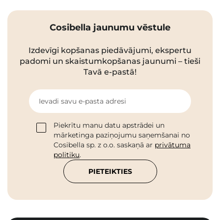
Cosibella jaunumu vēstule
Izdevīgi kopšanas piedāvājumi, ekspertu
padomi un skaistumkopšanas jaunumi – tieši
Tavā e-pastā!
Ievadi savu e-pasta adresi
Piekrītu manu datu apstrādei un
mārketinga paziņojumu saņemšanai no
Cosibella sp. z o.o. saskaņā ar
privātuma
politiku
.
PIETEIKTIES