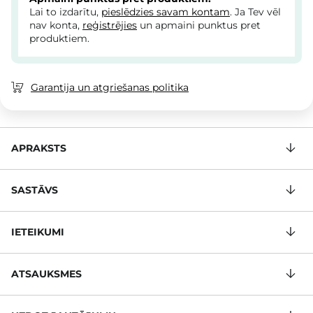
Lai to izdarītu,
pieslēdzies savam kontam
. Ja Tev vēl
nav konta,
reģistrējies
un apmaini punktus pret
produktiem.
Garantija un atgriešanas politika
APRAKSTS
SASTĀVS
IETEIKUMI
ATSAUKSMES