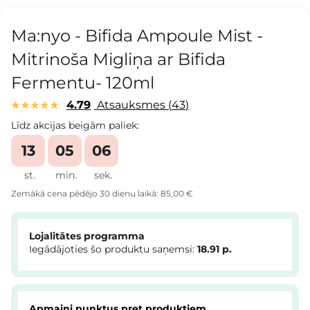
Ma:nyo - Bifida Ampoule Mist -
Mitrinoša Migliņa ar Bifida
Fermentu- 120ml
4.79
Atsauksmes
43
Līdz akcijas beigām paliek:
13
05
05
st.
min.
sek.
Zemākā cena pēdējo 30 dienu laikā:
85,00 €
Lojalitātes programma
Iegādājoties šo produktu saņemsi:
18.91
p.
Apmaini punktus pret produktiem.