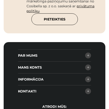
mārketinga paziņojumu saņemšanai no
Cosibella sp. z o.o. saskaņā ar
privātuma
politiku
.
PIETEIKTIES
PAR MUMS
MANS KONTS
INFORMĀCIJA
KONTAKTI
ATRODI MŪS: