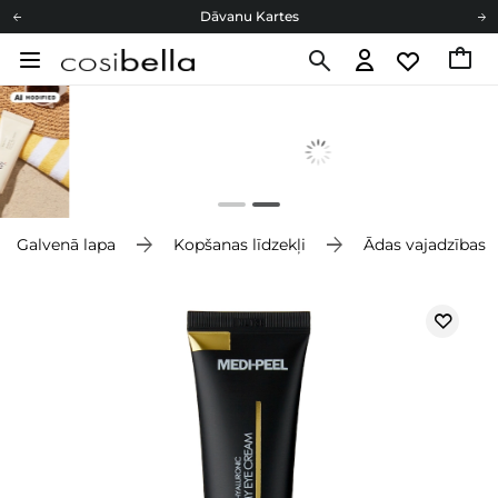
Dāvanu Kartes
Cosibella lojalitātes programma
Bezmaskas piegāde no 49,00 €
Dāvanu Kartes
Galvenā lapa
Kopšanas līdzekļi
Ādas vajadzības