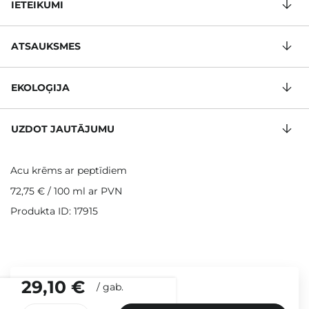
IETEIKUMI
ATSAUKSMES
EKOLOĢIJA
UZDOT JAUTĀJUMU
Acu krēms ar peptīdiem
72,75 €
/
100 ml
ar PVN
Produkta ID: 17915
29,10 €
/
gab.