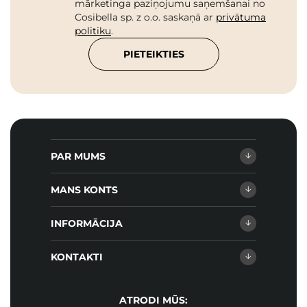
mārketinga paziņojumu saņemšanai no
Cosibella sp. z o.o. saskaņā ar
privātuma
politiku
.
PIETEIKTIES
PAR MUMS
MANS KONTS
INFORMĀCIJA
KONTAKTI
ATRODI MŪS: