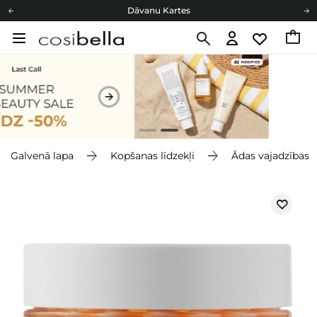
Dāvanu Kartes
Cosibella lojalitātes programma
Bezmaskas piegāde no 49,00 €
Dāvanu Kartes
Galvenā lapa
Kopšanas līdzekļi
Ādas vajadzības