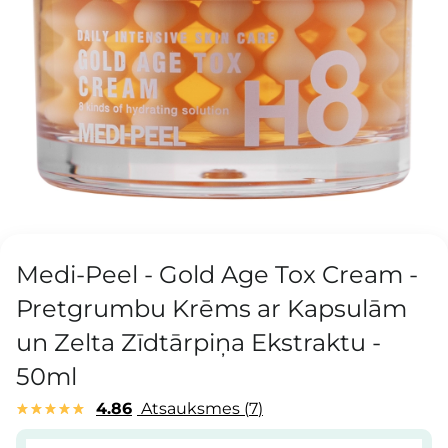
Medi-Peel - Gold Age Tox Cream -
Pretgrumbu Krēms ar Kapsulām
un Zelta Zīdtārpiņa Ekstraktu -
50ml
4.86
Atsauksmes
7