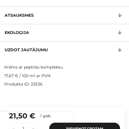
ATSAUKSMES
EKOLOĢIJA
UZDOT JAUTĀJUMU
Krēms ar peptīdu kompleksu
71,67 €
/
100 ml
ar PVN
Produkta ID: 23536
21,50 €
/
gab.
PIEVIENOT GROZAM