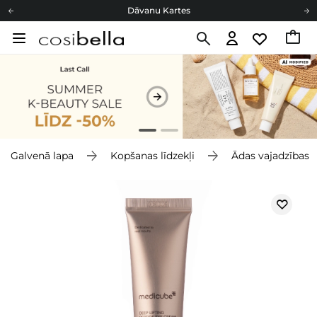
Dāvanu Kartes
Cosibella lojalitātes programma
Bezmaskas piegāde no 49,00 €
Dāvanu Kartes
Galvenā lapa
Kopšanas līdzekļi
Ādas vajadzības