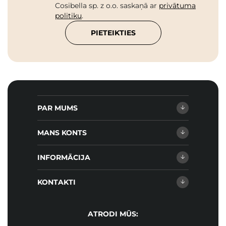
Cosibella sp. z o.o. saskaņā ar
privātuma
politiku
.
PIETEIKTIES
PAR MUMS
MANS KONTS
INFORMĀCIJA
KONTAKTI
ATRODI MŪS: