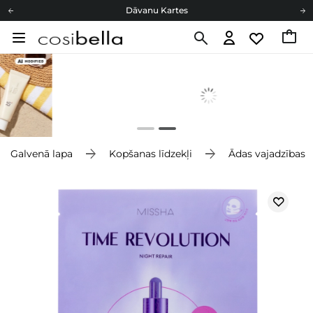
Dāvanu Kartes
Cosibella lojalitātes programma
Bezmaskas piegāde no 49,00 €
Dāvanu Kartes
Galvenā lapa
Kopšanas līdzekļi
Ādas vajadzības