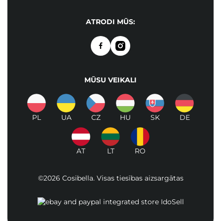
ATRODI MŪS:
MŪSU VEIKALI
PL
UA
CZ
HU
SK
DE
AT
LT
RO
©2026 Cosibella. Visas tiesības aizsargātas