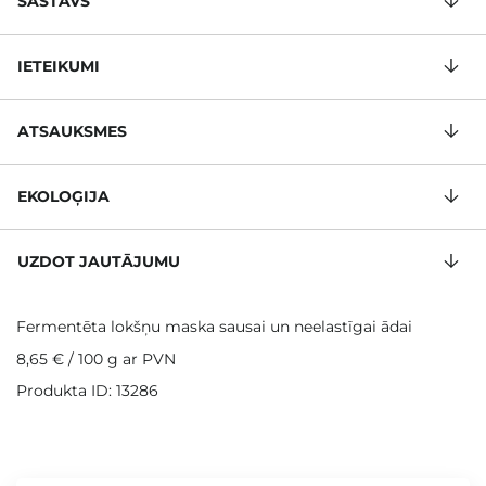
SASTĀVS
IETEIKUMI
ATSAUKSMES
EKOLOĢIJA
UZDOT JAUTĀJUMU
Fermentēta lokšņu maska sausai un neelastīgai ādai
8,65 €
/
100 g
ar PVN
Produkta ID: 13286