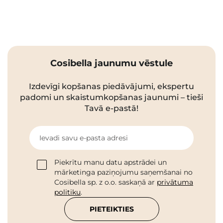
Cosibella jaunumu vēstule
Izdevīgi kopšanas piedāvājumi, ekspertu
padomi un skaistumkopšanas jaunumi – tieši
Tavā e-pastā!
Ievadi savu e-pasta adresi
Piekrītu manu datu apstrādei un
mārketinga paziņojumu saņemšanai no
Cosibella sp. z o.o. saskaņā ar
privātuma
politiku
.
PIETEIKTIES