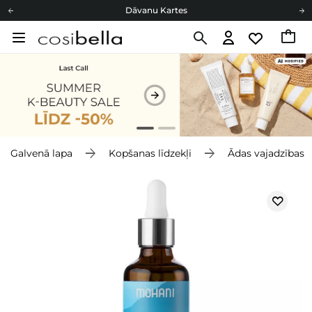
Dāvanu Kartes
Cosibella lojalitātes programma
Bezmaskas piegāde no 49,00 €
Dāvanu Kartes
Galvenā lapa
Kopšanas līdzekļi
Ādas vajadzības