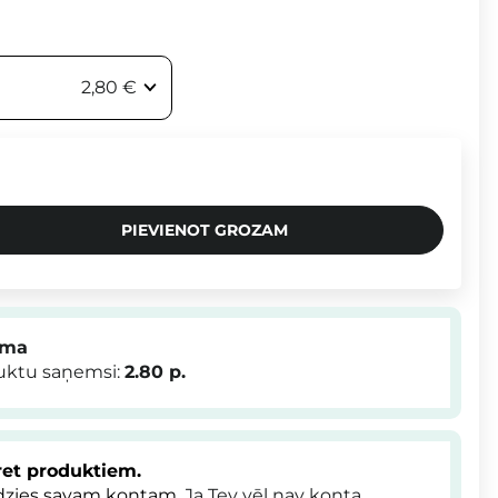
2,80 €
PIEVIENOT GROZAM
mma
duktu saņemsi:
2.80
p.
et produktiem.
dzies savam kontam
. Ja Tev vēl nav konta,