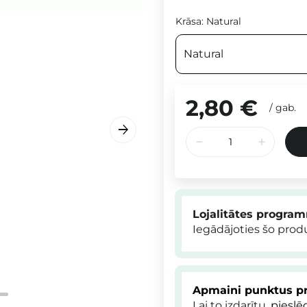
Krāsa:
Natural
Natural
2,80 €
/
gab.
Lojalitātes progra
Iegādājoties šo pro
Apmaini punktus pr
Lai to izdarītu,
pieslē