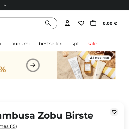
0,00 €
i
jaunumi
bestselleri
spf
sale
ambusa Zobu Birste
smes
15