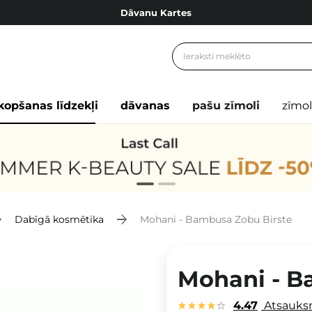
Dāvanu Kartes
Cosibella lojalitātes programma
Bezmaskas piegāde no 49,00 €
Dāvanu Kartes
kopšanas līdzekļi
dāvanas
pašu zīmoli
zīmol
Dabīgā kosmētika
Mohani - Bambusa Zobu Birste
Mohani - B
4.47
Atsauk