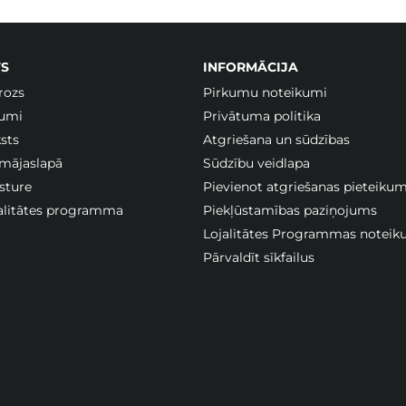
S
INFORMĀCIJA
rozs
Pirkumu noteikumi
jumi
Privātuma politika
sts
Atgriešana un sūdzības
 mājaslapā
Sūdzību veidlapa
sture
Pievienot atgriešanas pieteiku
jalitātes programma
Piekļūstamības paziņojums
Lojalitātes Programmas noteik
Pārvaldīt sīkfailus