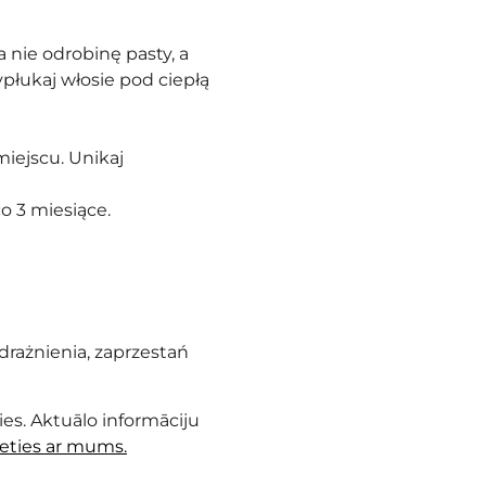
 nie odrobinę pasty, a
płukaj włosie pod ciepłą
ejscu. Unikaj
o 3 miesiące.
rażnienia, zaprzestań
es. Aktuālo informāciju
ieties ar mums.