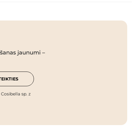
pšanas jaunumi –
TEIKTIES
osibella sp. z