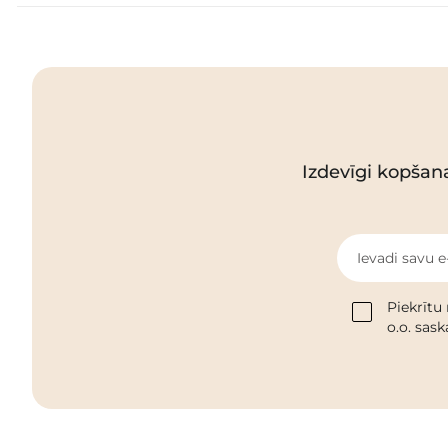
Izdevīgi kopšan
Ievadi savu e
Piekrītu
o.o. sas