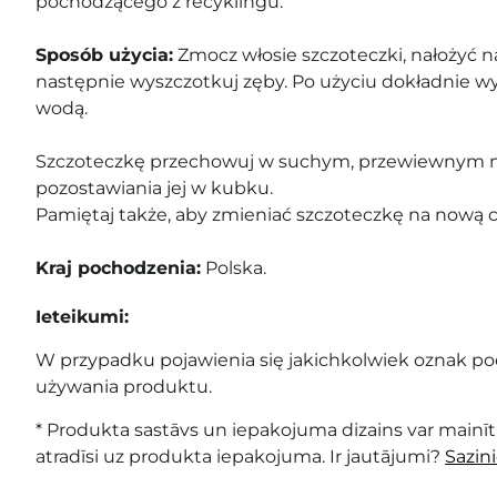
pochodzącego z recyklingu.
Sposób użycia:
Zmocz włosie szczoteczki, nałożyć na
następnie wyszczotkuj zęby. Po użyciu dokładnie wy
wodą.
Szczoteczkę przechowuj w suchym, przewiewnym mi
pozostawiania jej w kubku.
Pamiętaj także, aby zmieniać szczoteczkę na nową c
Kraj pochodzenia:
Polska.
Ieteikumi:
W przypadku pojawienia się jakichkolwiek oznak pod
używania produktu.
* Produkta sastāvs un iepakojuma dizains var mainīti
atradīsi uz produkta iepakojuma. Ir jautājumi?
Sazin