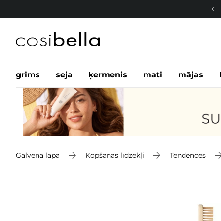
grims
seja
ķermenis
mati
mājas
Galvenā lapa
Kopšanas līdzekļi
Tendences