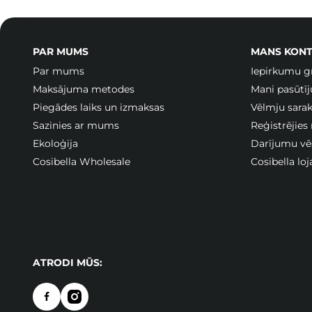
PAR MUMS
MANS KONT
Par mums
Iepirkumu g
Maksājuma metodes
Mani pasūtī
Piegādes laiks un izmaksas
Vēlmju sarak
Sazinies ar mums
Reģistrējies
Ekoloģija
Darījumu vē
Cosibella Wholesale
Cosibella lo
ATRODI MŪS: