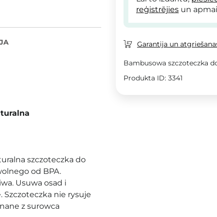
reģistrējies
un apmai
JA
Garantija un atgriešanas
Bambusowa szczoteczka d
Produkta ID: 3341
turalna
turalna szczoteczka do
wolnego od BPA.
liwa. Usuwa osad i
. Szczoteczka nie rysuje
konane z surowca