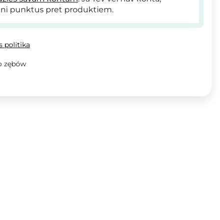
ni punktus pret produktiem.
 politika
o zębów