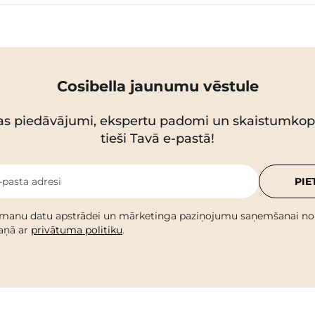
Cosibella jaunumu vēstule
as piedāvājumi, ekspertu padomi un skaistumko
tieši Tavā e-pastā!
-pasta adresi
PIE
 manu datu apstrādei un mārketinga paziņojumu saņemšanai no C
kaņā ar
privātuma politiku
.