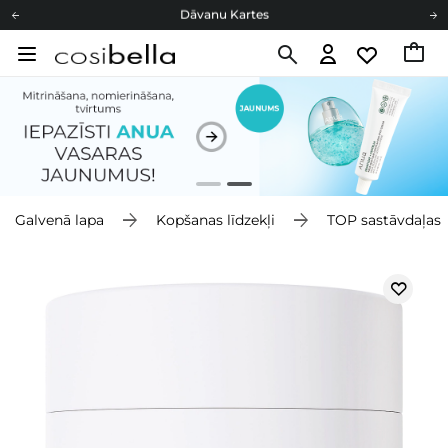
Cosibella lojalitātes programma
Bezmaskas piegāde no 49,00 €
Dāvanu Kartes
Galvenā lapa
Kopšanas līdzekļi
TOP sastāvdaļas