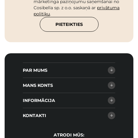
mārketinga paziņojumu saņemšanai no
Cosibella sp. z o.o. saskaņā ar
privātuma
politiku
.
PIETEIKTIES
PAR MUMS
MANS KONTS
INFORMĀCIJA
KONTAKTI
ATRODI MŪS: