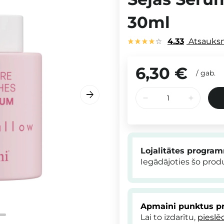
30ml
4.33
Atsauks
6,30 €
/
gab.
Lojalitātes progra
Iegādājoties šo pro
Apmaini punktus pr
Lai to izdarītu,
pieslē