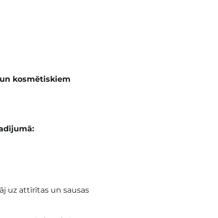
m un kosmētiskiem
adījumā:
 uz attīrītas un sausas