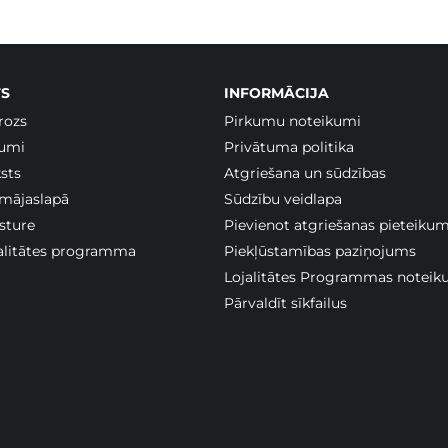
S
INFORMĀCIJA
rozs
Pirkumu noteikumi
jumi
Privātuma politika
sts
Atgriešana un sūdzības
 mājaslapā
Sūdzību veidlapa
sture
Pievienot atgriešanas pieteiku
jalitātes programma
Piekļūstamības paziņojums
Lojalitātes Programmas noteik
Pārvaldīt sīkfailus