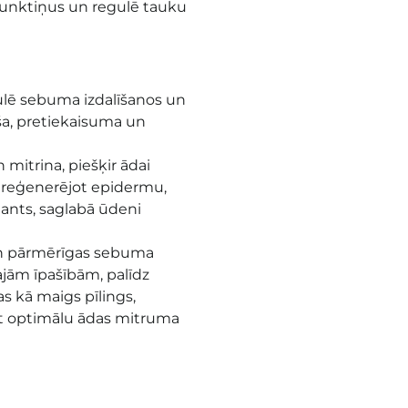
 punktiņus un regulē tauku
gulē sebuma izdalīšanos un
ša, pretiekaisuma un
mitrina, piešķir ādai
 reģenerējot epidermu,
dants, saglabā ūdeni
 un pārmērīgas sebuma
ajām īpašībām, palīdz
s kā maigs pīlings
,
ot optimālu ādas mitruma