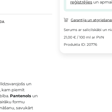
reģistrējies
un apmai
Garantija un atgriešanas
JA
Serums ar salicilskābi un n
21,00 €
/
100 ml
ar PVN
Produkta ID: 20776
 līdzsvarojošs un
, kam piemīt
bība.
Pantenols
un
airāku formu
nāšanu, savukārt