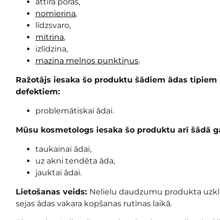
attīra poras,
nomierina
,
līdzsvaro,
mitrina
,
izlīdzina,
mazina melnos punktiņus
.
Ražotājs iesaka šo produktu šādiem ādas tipie
defektiem:
problemātiskai ādai.
Mūsu kosmetologs iesaka šo produktu arī šādā g
taukainai ādai,
uz akni tendēta āda,
jauktai ādai.
Lietošanas veids:
Nelielu daudzumu produkta uzklāj
sejas ādas vakara kopšanas rutīnas laikā.