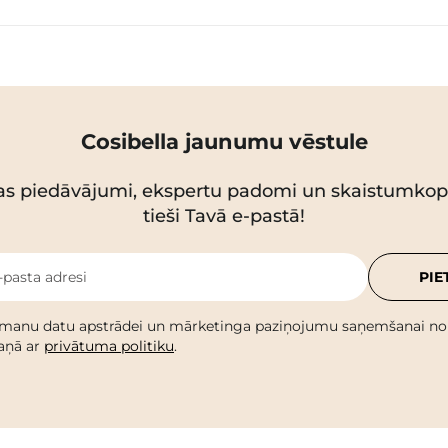
Cosibella jaunumu vēstule
as piedāvājumi, ekspertu padomi un skaistumko
tieši Tavā e-pastā!
-pasta adresi
PIE
 manu datu apstrādei un mārketinga paziņojumu saņemšanai no C
kaņā ar
privātuma politiku
.