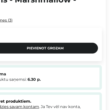
mes
3
PIEVIENOT GROZAM
mma
duktu saņemsi:
6.30
p.
et produktiem.
dzies savam kontam
. Ja Tev vēl nav konta,