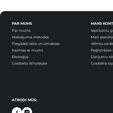
PAR MUMS
MANS KONT
Par mums
Iepirkumu g
Maksājuma metodes
Mani pasūtī
Piegādes laiks un izmaksas
Vēlmju sarak
Sazinies ar mums
Reģistrējies
Ekoloģija
Darījumu vē
Cosibella Wholesale
Cosibella lo
ATRODI MŪS: