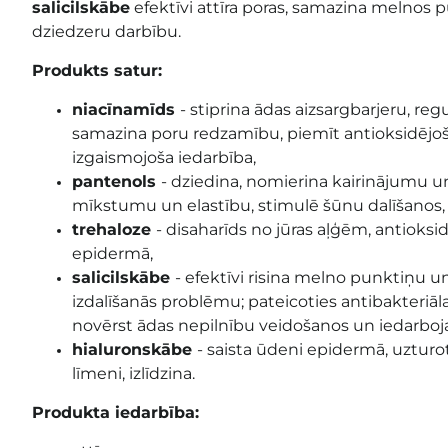
salicilskābe
efektīvi attīra poras, samazina melnos
dziedzeru darbību
.
Produkts satur:
niacīnamīds
- stiprina ādas aizsargbarjeru, re
samazina poru redzamību, piemīt antioksidējo
izgaismojoša iedarbība,
pantenols
-
dziedina, nomierina kairinājumu un 
mīkstumu un elastību, stimulē šūnu dalīšanos,
trehaloze
- disaharīds no jūras aļģēm, antioksi
epidermā,
salicilskābe
- efektīvi risina melno punktiņu
izdalīšanās problēmu; pateicoties antibakteriāl
novērst ādas nepilnību veidošanos un iedarboja
hialuronskābe
- saista ūdeni epidermā, uztur
līmeni, izlīdzina.
Produkta iedarbība: