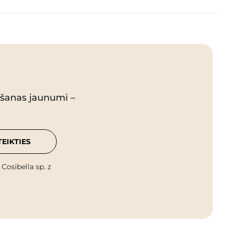
pšanas jaunumi –
TEIKTIES
osibella sp. z