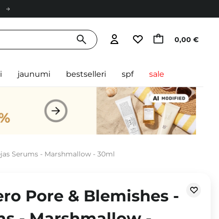
0,00 €
i
jaunumi
bestselleri
spf
sale
ejas Serums - Marshmallow - 30ml
ro Pore & Blemishes -
ms - Marshmallow -