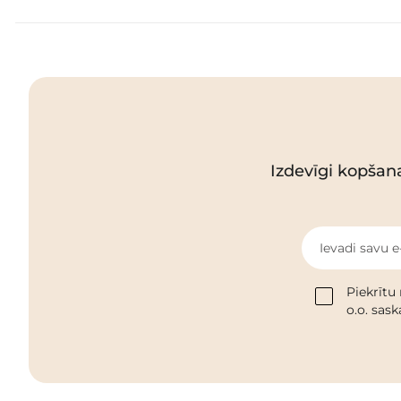
Izdevīgi kopšan
Ievadi savu e
Piekrītu
o.o. sas