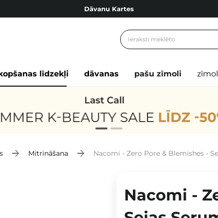
Dāvanu Kartes
Cosibella lojalitātes programma
Bezmaskas piegāde no 49,00 €
Dāvanu Kartes
kopšanas līdzekļi
dāvanas
pašu zīmoli
zīmol
s
Mitrināšana
Nacomi - Zero Pore & Blemishes - S
Nacomi - Ze
Sejas Seru