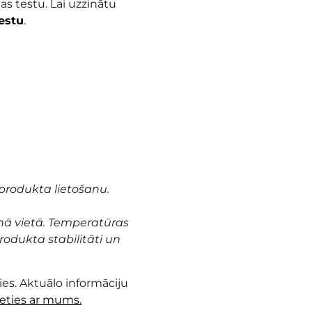
as testu. Lai uzzinātu
testu
.
produkta lietošanu.
nā vietā. Temperatūras
odukta stabilitāti un
es. Aktuālo informāciju
ieties ar mums.