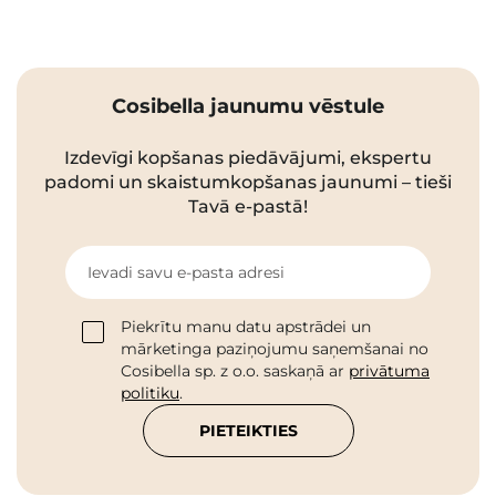
Cosibella jaunumu vēstule
Izdevīgi kopšanas piedāvājumi, ekspertu
padomi un skaistumkopšanas jaunumi – tieši
Tavā e-pastā!
Ievadi savu e-pasta adresi
Piekrītu manu datu apstrādei un
mārketinga paziņojumu saņemšanai no
Cosibella sp. z o.o. saskaņā ar
privātuma
politiku
.
PIETEIKTIES