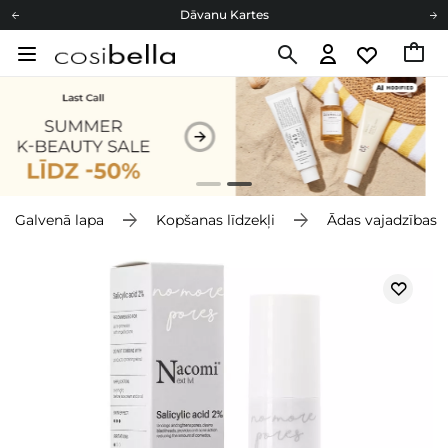
Dāvanu Kartes
Cosibella lojalitātes programma
Bezmaskas piegāde no 49,00 €
Dāvanu Kartes
Galvenā lapa
Kopšanas līdzekļi
Ādas vajadzības