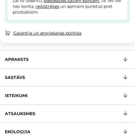
Lai to izdarītu,
pieslēdzies savam kontam
. Ja Tev vēl
nav konta,
reģistrējies
un apmaini punktus pret
produktiem.
Garantija un atgriešanas politika
APRAKSTS
SASTĀVS
IETEIKUMI
ATSAUKSMES
EKOLOĢIJA