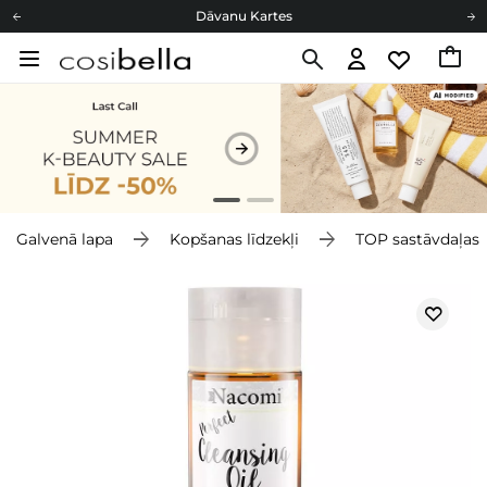
Dāvanu Kartes
Cosibella lojalitātes programma
Bezmaskas piegāde no 49,00 €
Dāvanu Kartes
Galvenā lapa
Kopšanas līdzekļi
TOP sastāvdaļas