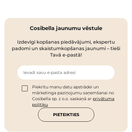
Cosibella jaunumu vēstule
Izdevīgi kopšanas piedāvājumi, ekspertu
padomi un skaistumkopšanas jaunumi – tieši
Tavā e-pastā!
Ievadi savu e-pasta adresi
Piekrītu manu datu apstrādei un
mārketinga paziņojumu saņemšanai no
Cosibella sp. z o.o. saskaņā ar
privātuma
politiku
.
PIETEIKTIES