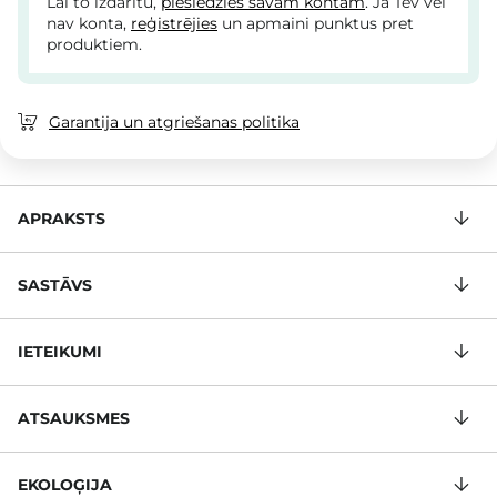
Lai to izdarītu,
pieslēdzies savam kontam
. Ja Tev vēl
nav konta,
reģistrējies
un apmaini punktus pret
produktiem.
Garantija un atgriešanas politika
APRAKSTS
SASTĀVS
IETEIKUMI
ATSAUKSMES
EKOLOĢIJA